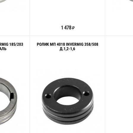
орзину
В корзину
1 478
₽
RMIG 185/203
РОЛИК МП 4018 INVERMIG 358/508
ТАЛЬ
Д.1,2-1,6