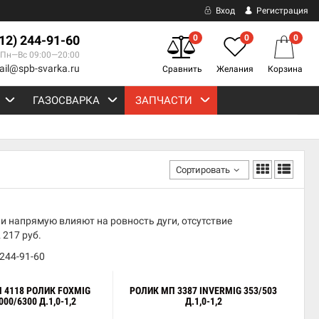
Вход
Регистрация
812) 244-91-60
0
0
0
Пн—Вс 09:00—20:00
ail@spb-svarka.ru
Сравнить
Желания
Корзина
ГАЗОСВАРКА
ЗАПЧАСТИ
Сортировать
 напрямую влияют на ровность дуги, отсутствие
 217 руб.
 244-91-60
 4118 РОЛИК FOXMIG
РОЛИК МП 3387 INVERMIG 353/503
000/6300 Д.1,0-1,2
Д.1,0-1,2