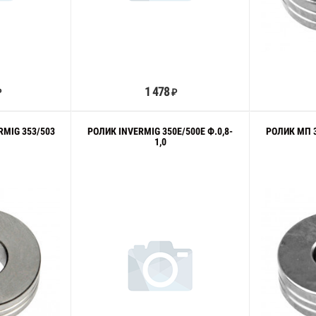
орзину
В корзину
1 478
₽
₽
RMIG 353/503
РОЛИК INVERMIG 350E/500E Ф.0,8-
РОЛИК МП 3
6
1,0