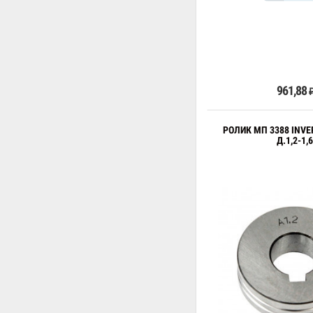
В к
961,88
РОЛИК МП 3388 INVE
Д.1,2-1,