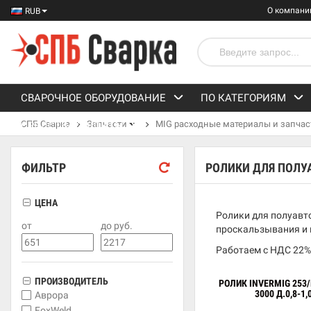
О компани
RUB
СВАРОЧНОЕ ОБОРУДОВАНИЕ
ПО КАТЕГОРИЯМ
СПБ Сварка
Запчасти
MIG расходные материалы и запчас
СРЕДСТВА ЗАЩИТЫ
ФИЛЬТР
РОЛИКИ ДЛЯ ПОЛУ
ЦЕНА
Ролики для полуавт
от
до руб.
проскальзывания и и
Работаем с НДС 22%
ПРОИЗВОДИТЕЛЬ
РОЛИК INVERMIG 253/
3000 Д.0,8-1,
Аврора
FoxWeld