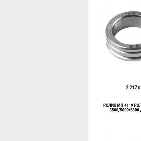
В к
2 217
₽
РОЛИК МП 4119 РО
3500/5000/6300 Д