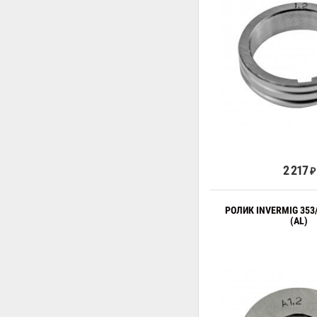
В к
2 217
₽
РОЛИК INVERMIG 353/
(AL)