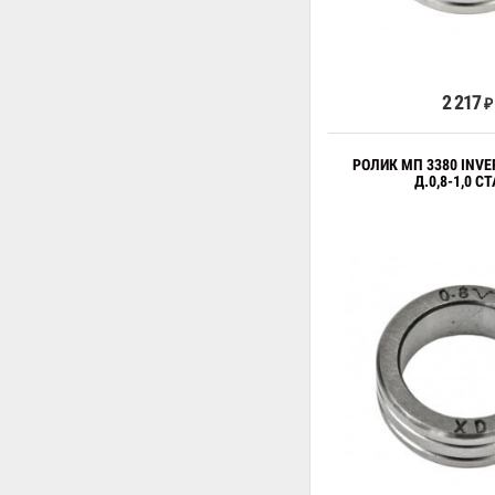
В к
2 217
₽
РОЛИК МП 3380 INVE
Д.0,8-1,0 С