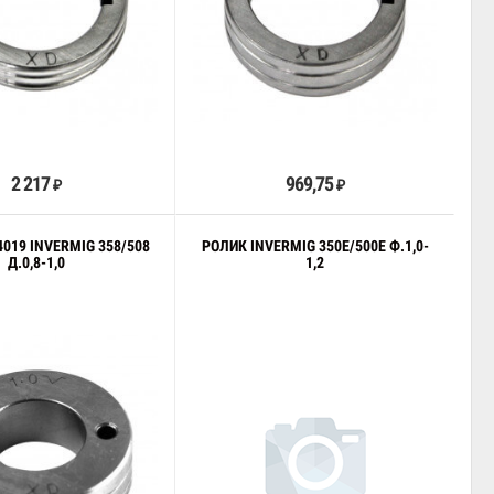
В корзину
В корзину
2 217
969,75
₽
₽
019 INVERMIG 358/508
РОЛИК INVERMIG 350E/500E Ф.1,0-
Д.0,8-1,0
1,2