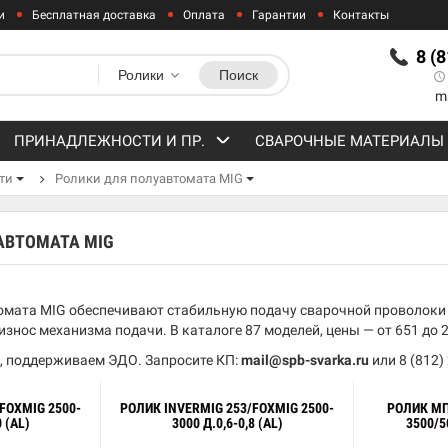
и
Бесплатная доставка
Оплата
Гарантии
Контакты
8 (
Ролики
Поиск
m
ПРИНАДЛЕЖНОСТИ И ПР.
СВАРОЧНЫЕ МАТЕРИАЛЫ
ти
Ролики для полуавтомата MIG
АВТОМАТА MIG
омата MIG обеспечивают стабильную подачу сварочной проволоки и
знос механизма подачи. В каталоге 87 моделей, цены — от 651 до 2
, поддерживаем ЭДО. Запросите КП:
mail@spb-svarka.ru
или
8 (812)
FOXMIG 2500-
РОЛИК INVERMIG 253/FOXMIG 2500-
РОЛИК МП
0 (AL)
3000 Д.0,6-0,8 (AL)
3500/5