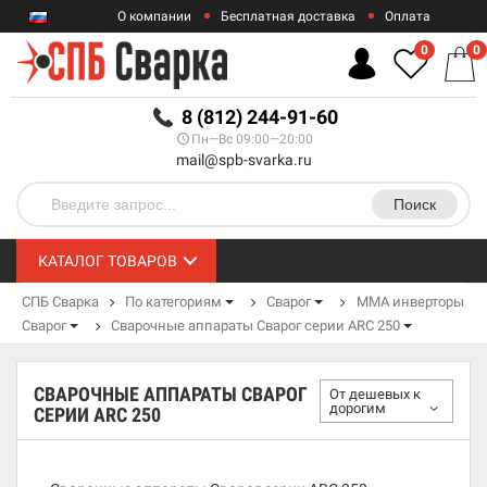
О компании
Бесплатная доставка
Оплата
Гарантии
Контакты
0
0
RUB
8 (812) 244-91-60
Пн—Вс 09:00—20:00
mail@spb-svarka.ru
Поиск
КАТАЛОГ ТОВАРОВ
СПБ Сварка
По категориям
Сварог
MMA инверторы
Сварог
Сварочные аппараты Сварог серии ARC 250
СВАРОЧНЫЕ АППАРАТЫ СВАРОГ
От дешевых к
дорогим
СЕРИИ ARC 250