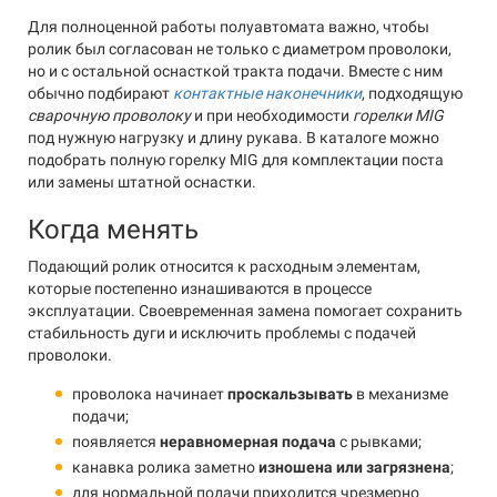
Для полноценной работы полуавтомата важно, чтобы
ролик был согласован не только с диаметром проволоки,
но и с остальной оснасткой тракта подачи. Вместе с ним
обычно подбирают
контактные наконечники
, подходящую
сварочную проволоку
и при необходимости
горелки MIG
под нужную нагрузку и длину рукава. В каталоге можно
подобрать полную горелку MIG для комплектации поста
или замены штатной оснастки.
Когда менять
Подающий ролик относится к расходным элементам,
которые постепенно изнашиваются в процессе
эксплуатации. Своевременная замена помогает сохранить
стабильность дуги и исключить проблемы с подачей
проволоки.
проволока начинает
проскальзывать
в механизме
подачи;
появляется
неравномерная подача
с рывками;
канавка ролика заметно
изношена или загрязнена
;
для нормальной подачи приходится чрезмерно