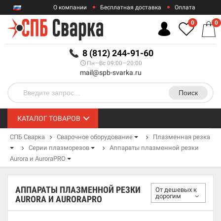
О компании
Бесплатная доставка
Оплата
Гарантии
Контакты
0
0
RUB
8 (812) 244-91-60
Пн—Вс 09:00—20:00
mail@spb-svarka.ru
Поиск
КАТАЛОГ ТОВАРОВ
СПБ Сварка
Сварочное оборудование
Плазменная резка
Серии плазморезов
Аппараты плазменной резки
Aurora и AuroraPRO
АППАРАТЫ ПЛАЗМЕННОЙ РЕЗКИ
От дешевых к
дорогим
AURORA И AURORAPRO