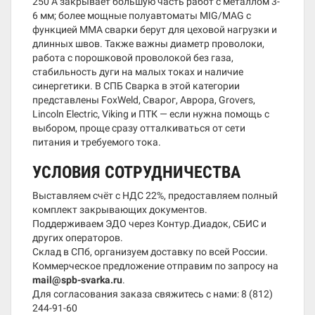
250 А закрывает большую часть работ с металлом 3-
6 мм; более мощные полуавтоматы MIG/MAG с
функцией MMA сварки берут для цеховой нагрузки и
длинных швов. Также важны диаметр проволоки,
работа с порошковой проволокой без газа,
стабильность дуги на малых токах и наличие
синергетики. В СПБ Сварка в этой категории
представлены FoxWeld, Сварог, Аврора, Grovers,
Lincoln Electric, Viking и ПТК — если нужна помощь с
выбором, проще сразу отталкиваться от сети
питания и требуемого тока.
УСЛОВИЯ СОТРУДНИЧЕСТВА
Выставляем счёт с НДС 22%, предоставляем полный
комплект закрывающих документов.
Поддерживаем ЭДО через Контур.Диадок, СБИС и
других операторов.
Склад в СПб, организуем доставку по всей России.
Коммерческое предложение отправим по запросу на
mail@spb-svarka.ru
.
Для согласования заказа свяжитесь с нами:
8 (812)
244-91-60