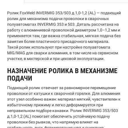
Ролик FoxWeld INVERMIG 353/503 д.1,0-1,2 (AL) — подающий
ролик для механизма подачи проволоки в сварочных
полуавтоматах INVERMIG 353 и 503. Деталь рассчитана на
работу с алюминиевой проволокой диаметром 1,0–1,2 мм и
применяется там, где важна стабильная, мягкая подача без
замятия более пластичного присадочного материала.
Такой ролик используют при настройке полуавтомата
MIG/MAG для сварки алюминия, в том числе на сервисном
участке, в мастерской и при цеховой эксплуатации.
НАЗНАЧЕНИЕ РОЛИКА В МЕХАНИЗМЕ
ПОДАЧИ
Подающий ролик отвечает за равномерное перемещение
проволоки от катушки к сварочной горелке. Для алюминия
этот узел особенно важен: материал мягкий, чувствителен к
избыточному прижиму и легко деформируется при
неправильном подборе канавки. Ролик INVERMIG 353/503
д.1,0-1,2 (AL) помогает обеспечить устойчивую подачу
проволоки без рывков, что напрямую влияет на
стабильность дуги, формирование шва и снижение