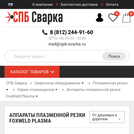
О компании
Бесплатная доставка
Оплата
Гарантии
Контакты
0
0
RUB
8 (812) 244-91-60
Пн—Вс 09:00—20:00
mail@spb-svarka.ru
Поиск
КАТАЛОГ ТОВАРОВ
СПБ Сварка
Сварочное оборудование
Плазменная резка
Серии плазморезов
Аппараты плазменной резки
FoxWeld Plasma
АППАРАТЫ ПЛАЗМЕННОЙ РЕЗКИ
От дешевых к
дорогим
FOXWELD PLASMA