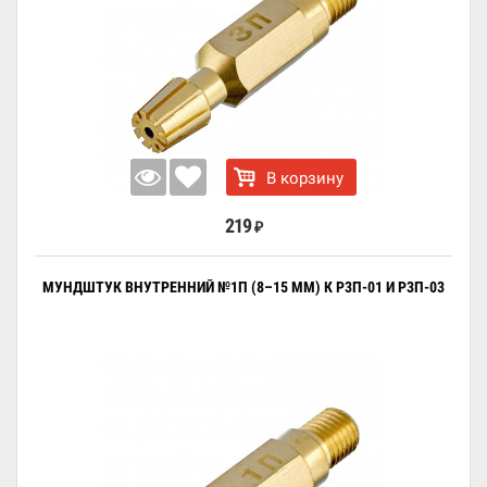
В корзину
219
₽
МУНДШТУК ВНУТРЕННИЙ №1П (8–15 ММ) К Р3П-01 И Р3П-03