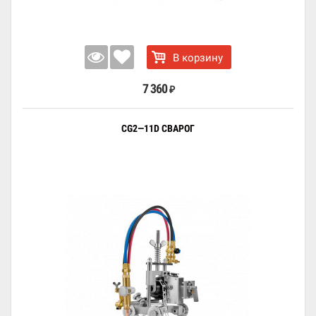
В корзину
7 360
₽
CG2—11D СВАРОГ