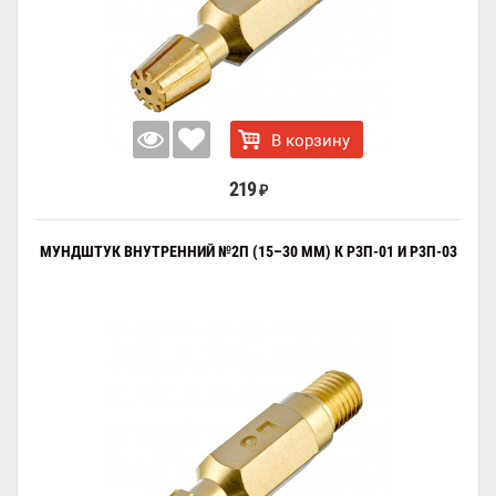
В корзину
219
₽
МУНДШТУК ВНУТРЕННИЙ №2П (15–30 ММ) К Р3П-01 И Р3П-03