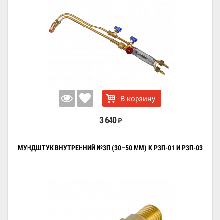
В корзину
3 640
₽
МУНДШТУК ВНУТРЕННИЙ №3П (30–50 ММ) К Р3П-01 И Р3П-03