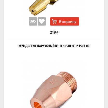
В корзину
219
₽
МУНДШТУК НАРУЖНЫЙ №1П К Р3П-01 И Р3П-03