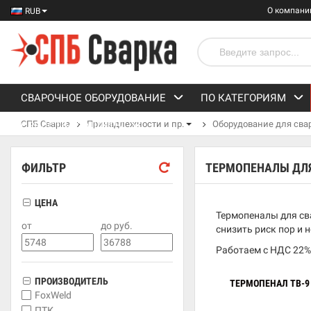
О компани
RUB
СВАРОЧНОЕ ОБОРУДОВАНИЕ
ПО КАТЕГОРИЯМ
СПБ Сварка
Принадлежности и пр.
Оборудование для сва
СРЕДСТВА ЗАЩИТЫ
ФИЛЬТР
ТЕРМОПЕНАЛЫ ДЛ
ЦЕНА
Термопеналы для св
от
до руб.
снизить риск пор и н
Работаем с НДС 22%
ПРОИЗВОДИТЕЛЬ
ТЕРМОПЕНАЛ TB-9 
FoxWeld
ПТК