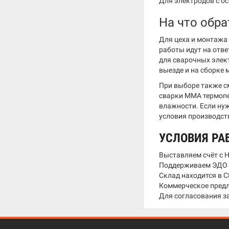
Для электродов с о
На что обр
Для цеха и монтажа 
работы идут на отв
для сварочных элект
выезде и на сборке
При выборе также см
сварки ММА термопе
влажности. Если ну
условия производст
УСЛОВИЯ РА
Выставляем счёт с 
Поддерживаем ЭДО с
Склад находится в С
Коммерческое предл
Для согласования з