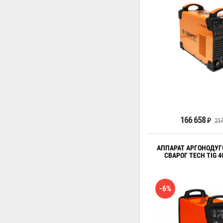
В к
166 658
217
₽
АППАРАТ АРГОНОДУГ
СВАРОГ TECH TIG 4
-6%