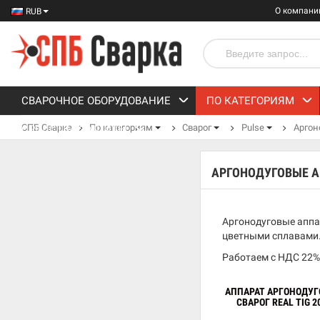
О компани
RUB
СВАРОЧНОЕ ОБОРУДОВАНИЕ
ПО КАТЕГОРИЯМ
СПБ Сварка
По категориям
Сварог
Pulse
Аргон
СРЕДСТВА ЗАЩИТЫ
АРГОНОДУГОВЫЕ А
Аргонодуговые аппа
цветными сплавами. 
Работаем с НДС 22%
АППАРАТ АРГОНОДУГ
СВАРОГ REAL TIG 2