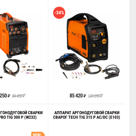
-34%
В корзину
В корзину
 250
85 420
89 450
129 290
₽
₽
₽
₽
РГОНОДУГОВОЙ СВАРКИ
АППАРАТ АРГОНОДУГОВОЙ СВАРКИ
RO TIG 300 P (W232)
СВАРОГ TECH TIG 315 P AC/DC (E103)
NEW!