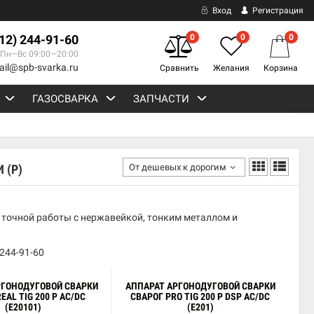
Вход
Регистрация
812) 244-91-60
0
0
0
Пн—Вс 09:00—20:00
ail@spb-svarka.ru
Сравнить
Желания
Корзина
ГАЗОСВАРКА
ЗАПЧАСТИ
От дешевых к дорогим
 (P)
 точной работы с нержавейкой, тонким металлом и
 244-91-60
РГОНОДУГОВОЙ СВАРКИ
АППАРАТ АРГОНОДУГОВОЙ СВАРКИ
EAL TIG 200 P AC/DC
СВАРОГ PRO TIG 200 P DSP AC/DC
(E20101)
(E201)