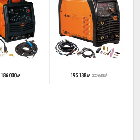
В корзину
В корзину
186 000
195 138
277 640
₽
₽
₽