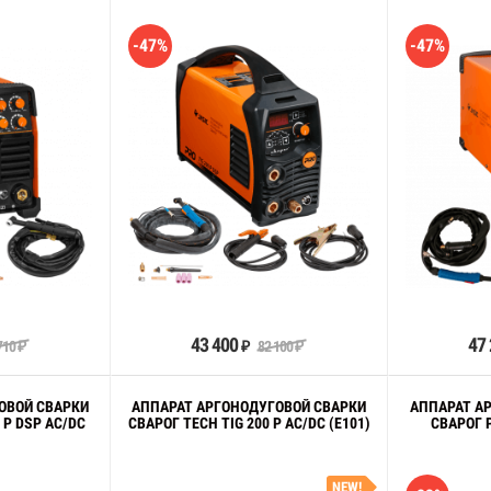
-47%
-47%
орзину
В корзину
43 400
47
710
82 100
₽
₽
₽
ОВОЙ СВАРКИ
АППАРАТ АРГОНОДУГОВОЙ СВАРКИ
АППАРАТ А
 P DSP AC/DC
СВАРОГ TECH TIG 200 P AC/DC (E101)
СВАРОГ P
NEW!