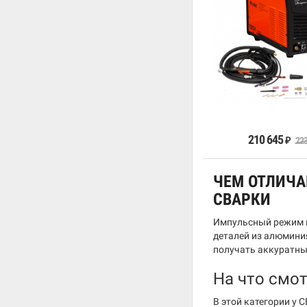
В к
210 645
223
₽
ЧЕМ ОТЛИЧА
СВАРКИ
Импульсный режим в
деталей из алюмини
получать аккуратны
На что смо
В этой категории у 