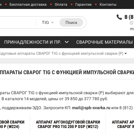
и
Бесплатная доставка
Оплата
Гарантии
Контакты
8 (
TIG
Поиск
m
ПРИНАДЛЕЖНОСТИ И ПР.
СВАРОЧНЫЕ МАТЕРИАЛЫ
одуговые аппараты СВАРОГ TIG с функцией импульсной сварки (P)
ППАРАТЫ СВАРОГ TIG С ФУНКЦИЕЙ ИМПУЛЬСНОЙ СВАРКИ
раты СВАРОГ TIG с функцией импульсной сварки (P) выбирают для
В каталоге 14 моделей, цены от 39 850 до 377 780 руб.
, поддерживаем ЭДО. Запросите КП:
mail@spb-svarka.ru
или
8 (812)
ОВОЙ СВАРКИ
АППАРАТ АРГОНОДУГОВОЙ СВАРКИ
АППАРАТ А
00 P (W224)
СВАРОГ PRO TIG 200 P DSP (W212)
СВАРОГ R