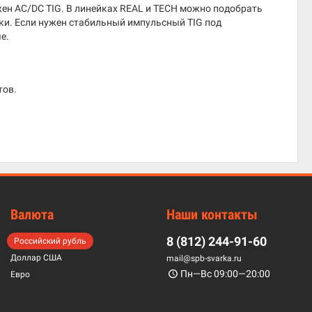
жен AC/DC TIG. В линейках REAL и TECH можно подобрать
зки. Если нужен стабильный импульсный TIG под
е.
тов.
Валюта
Наши контакты
8 (812) 244-91-60
Российский рубль
Доллар США
mail@spb-svarka.ru
Пн—Вс 09:00—20:00
Евро