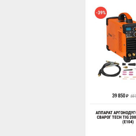
-39%
В к
39 850
65 
₽
АППАРАТ АРГОНОДУГ
СВАРОГ TECH TIG 200
(E104)