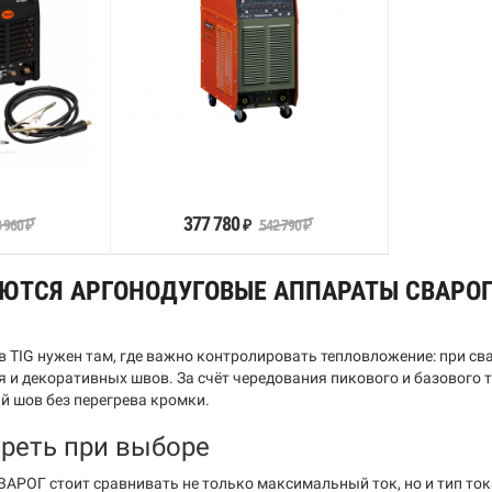
орзину
В корзину
377 780
 960
542 790
₽
₽
₽
ЮТСЯ АРГОНОДУГОВЫЕ АППАРАТЫ СВАРОГ
 TIG нужен там, где важно контролировать тепловложение: при св
я и декоративных швов. За счёт чередования пикового и базового
й шов без перегрева кромки.
треть при выборе
СВАРОГ стоит сравнивать не только максимальный ток, но и тип то