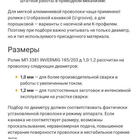
штатной работы в приводном механизме.
Для мягкой алюминиевой проволоки чаще применяют
ролики с U-образной канавкой (U-groove), а для
порошковой — варианты с насечкой или K-профилем.
Поэтому при подборе важно учитывать не только диаметр,
но и тип используемого присадочного материала.
Размеры
Ролик МП 3381 INVERMIG 185/203 д.1,0-1,2 рассчитан на
проволоку следующих диаметров:
1,0 мм
— для более производительной сварки и
работы с увеличенным током;
1,2 мм
— для толстостенных заготовок и интенсивной
эксплуатации на участке сварки.
Подбор по диаметру должен соответствовать фактически
установленной проволоке и режиму аппарата. Если
канавка не соответствует размеру, возможны
проскальзывание, неравномерная подача, повышенное
истирание поверхности проволоки и нестабильное горение
дуги.