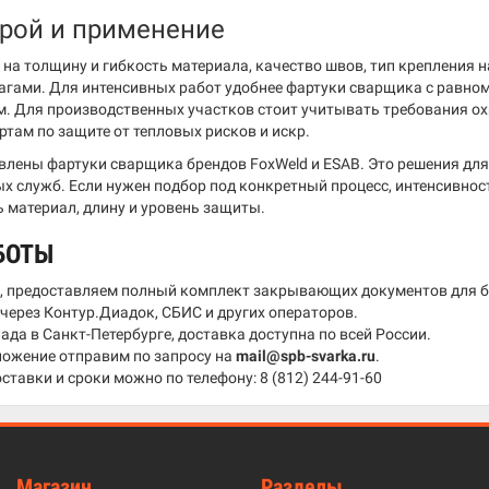
крой и применение
на толщину и гибкость материала, качество швов, тип крепления на
агами. Для интенсивных работ удобнее фартуки сварщика с равном
 Для производственных участков стоит учитывать требования ох
там по защите от тепловых рисков и искр.
авлены фартуки сварщика брендов FoxWeld и ESAB. Это решения дл
х служб. Если нужен подбор под конкретный процесс, интенсивнос
 материал, длину и уровень защиты.
БОТЫ
, предоставляем полный комплект закрывающих документов для б
ерез Контур.Диадок, СБИС и других операторов.
лада в Санкт-Петербурге, доставка доступна по всей России.
ожение отправим по запросу на
mail@spb-svarka.ru
.
ставки и сроки можно по телефону:
8 (812) 244-91-60
Магазин
Разделы