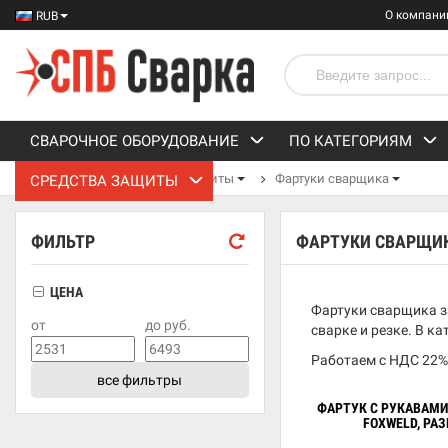
О компани
RUB
СВАРОЧНОЕ ОБОРУДОВАНИЕ
ПО КАТЕГОРИЯМ
СПБ Сварка
Средства защиты
Фартуки сварщика
СРЕДСТВА ЗАЩИТЫ
ФИЛЬТР
ФАРТУКИ СВАРЩИ
ЦЕНА
Фартуки сварщика з
от
до руб.
сварке и резке. В ка
Работаем с НДС 22%
все фильтры
ФАРТУК С РУКАВАМИ
FOXWELD, РАЗ