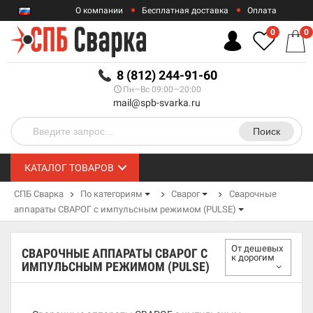
О компании
Бесплатная доставка
Оплата
Гарантии
Контакты
0
0
RUB
8 (812) 244-91-60
Пн—Вс 09:00—20:00
mail@spb-svarka.ru
Поиск
КАТАЛОГ ТОВАРОВ
СПБ Сварка
По категориям
Сварог
Сварочные
аппараты СВАРОГ с импульсным режимом (PULSE)
От дешевых
СВАРОЧНЫЕ АППАРАТЫ СВАРОГ С
к дорогим
ИМПУЛЬСНЫМ РЕЖИМОМ (PULSE)