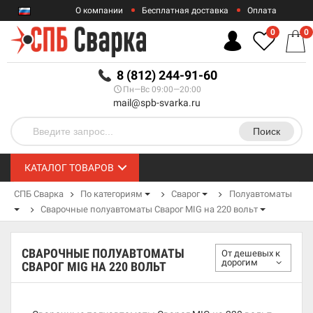
О компании
Бесплатная доставка
Оплата
Гарантии
Контакты
0
0
RUB
8 (812) 244-91-60
Пн—Вс 09:00—20:00
mail@spb-svarka.ru
Поиск
КАТАЛОГ ТОВАРОВ
СПБ Сварка
По категориям
Сварог
Полуавтоматы
Сварочные полуавтоматы Сварог MIG на 220 вольт
СВАРОЧНЫЕ ПОЛУАВТОМАТЫ
От дешевых к
дорогим
СВАРОГ MIG НА 220 ВОЛЬТ