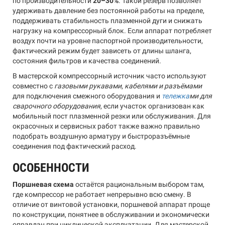
по производительности
20–30%
. Такой резерв позволяет
удерживать давление без постоянной работы на пределе,
поддерживать стабильность плазменной дуги и снижать
нагрузку на компрессорный блок. Если аппарат потребляет
воздух почти на уровне паспортной производительности,
фактический режим будет зависеть от длины шланга,
состояния фильтров и качества соединений.
В мастерской компрессорный источник часто используют
совместно с
газовыми рукавами
,
кабелями и разъёмами
для подключения смежного оборудования и
тележка
ми для
сварочного оборудования
, если участок организован как
мобильный пост плазменной резки или обслуживания. Для
окрасочных и сервисных работ также важно правильно
подобрать воздушную арматуру и быстроразъёмные
соединения под фактический расход.
ОСОБЕННОСТИ
Поршневая схема
остаётся рациональным выбором там,
где компрессор не работает непрерывно всю смену. В
отличие от винтовой установки, поршневой аппарат проще
по конструкции, понятнее в обслуживании и экономически
оправдан при циклической эксплуатации. Для мастерской,