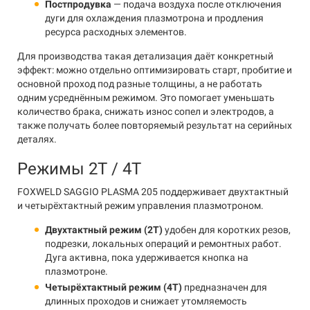
Постпродувка
— подача воздуха после отключения
дуги для охлаждения плазмотрона и продления
ресурса расходных элементов.
Для производства такая детализация даёт конкретный
эффект: можно отдельно оптимизировать старт, пробитие и
основной проход под разные толщины, а не работать
одним усреднённым режимом. Это помогает уменьшать
количество брака, снижать износ сопел и электродов, а
также получать более повторяемый результат на серийных
деталях.
Режимы 2Т / 4Т
FOXWELD SAGGIO PLASMA 205 поддерживает двухтактный
и четырёхтактный режим управления плазмотроном.
Двухтактный режим (2T)
удобен для коротких резов,
подрезки, локальных операций и ремонтных работ.
Дуга активна, пока удерживается кнопка на
плазмотроне.
Четырёхтактный режим (4T)
предназначен для
длинных проходов и снижает утомляемость