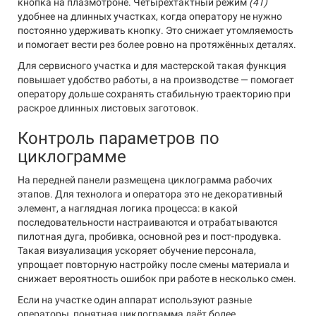
кнопка на плазмотроне. Четырёхтактный режим
(4T)
удобнее на длинных участках, когда оператору не нужно
постоянно удерживать кнопку. Это снижает утомляемость
и помогает вести рез более ровно на протяжённых деталях.
Для сервисного участка и для мастерской такая функция
повышает удобство работы, а на производстве — помогает
оператору дольше сохранять стабильную траекторию при
раскрое длинных листовых заготовок.
Контроль параметров по
циклограмме
На передней панели размещена циклограмма рабочих
этапов. Для технолога и оператора это не декоративный
элемент, а наглядная логика процесса: в какой
последовательности настраиваются и отрабатываются
пилотная дуга, пробивка, основной рез и пост-продувка.
Такая визуализация ускоряет обучение персонала,
упрощает повторную настройку после смены материала и
снижает вероятность ошибок при работе в несколько смен.
Если на участке один аппарат используют разные
операторы, понятная циклограмма даёт более