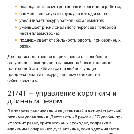
охлаждает плазмотрон после интенсивной работы;
снижает тепловую нагрузку на катод и сопло;
увеличивает ресурс расходных элементов;
уменьшает риск локального перегрева головной
части плазмотрона;
поддерживает стабильность работы при серийных
резах.
Для производственного применения это особенно
актуально: расходники в плазменной резке являются
постоянной статьёй затрат, и любая функция,
продлевающая их ресурс, напрямую влияет на
себестоимость.
2T/4T — управление коротким и
длинным резом
В аппарате реализованы двухтактный и четырёхтактный
режимы управления. Двухтактный режим
(2T)
удобен при
коротких резах, прихваточных проходах, подрезке и
единичных операциях: дуга активна, пока удерживается