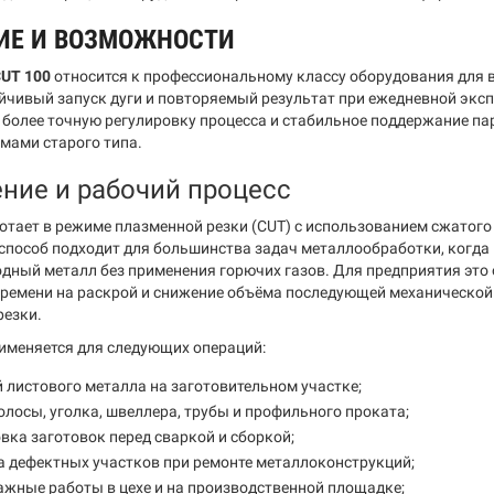
ИЕ И ВОЗМОЖНОСТИ
UT 100
относится к профессиональному классу оборудования для 
тойчивый запуск дуги и повторяемый результат при ежедневной экс
 более точную регулировку процесса и стабильное поддержание п
мами старого типа.
ние и рабочий процесс
отает в режиме плазменной резки (CUT) с использованием сжато
 способ подходит для большинства задач металлообработки, когда
дный металл без применения горючих газов. Для предприятия это 
ремени на раскрой и снижение объёма последующей механической
резки.
именяется для следующих операций:
 листового металла на заготовительном участке;
олосы, уголка, швеллера, трубы и профильного проката;
вка заготовок перед сваркой и сборкой;
 дефектных участков при ремонте металлоконструкций;
жные работы в цехе и на производственной площадке;