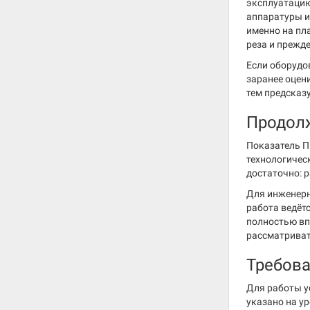
эксплуатацию
аппаратуры и
именно на пл
реза и прежд
Если оборудо
заранее оцен
тем предсказ
Продолж
Показатель П
технологичес
достаточно: 
Для инженерн
работа ведёт
полностью вп
рассматриват
Требова
Для работы у
указано на ур