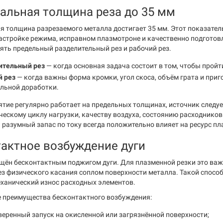
льная толщина реза до 35 мм
 толщина разрезаемого металла достигает 35 мм. Этот показател
астройке режима, исправном плазмотроне и качественно подготов
ять предельный разделительный рез и рабочий рез.
ительный рез
— когда основная задача состоит в том, чтобы прой
й рез
— когда важны форма кромки, угол скоса, объём грата и приг
льной доработки.
ятие регулярно работает на предельных толщинах, источник следуе
ическому циклу нагрузки, качеству воздуха, состоянию расходников
 разумный запас по току всегда положительно влияет на ресурс пл
актное возбуждение дуги
щён бесконтактным поджигом дуги. Для плазменной резки это важ
ез физического касания соплом поверхности металла. Такой способ
ханический износ расходных элементов.
 преимущества бесконтактного возбуждения:
веренный запуск на окисленной или загрязнённой поверхности;