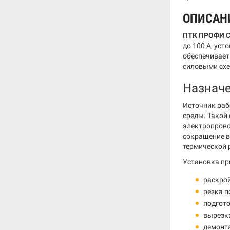
ОПИСАН
ПТК ПРОФИ C
до 100 А, ус
обеспечивает
силовыми схе
Назначе
Источник раб
среды. Такой
электропрово
сокращение в
термической 
Установка пр
раскрой
резка п
подгото
вырезка
демонта