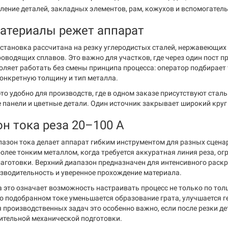
ление деталей, закладных элементов, рам, кожухов и вспомогатель
атериалы режет аппарат
становка рассчитана на резку углеродистых сталей, нержавеющих 
роводящих сплавов. Это важно для участков, где через один пост 
оляет работать без смены принципа процесса: оператор подбирает 
конкретную толщину и тип металла.
это удобно для производств, где в одном заказе присутствуют ст
панели и цветные детали. Один источник закрывает широкий круг 
н тока реза 20–100 А
азон тока делает аппарат гибким инструментом для разных сцена
 более тонким металлом, когда требуется аккуратная линия реза, 
аготовки. Верхний диапазон предназначен для интенсивного раскро
зводительность и уверенное прохождение материала.
а это означает возможность настраивать процесс не только по тол
о подобранном токе уменьшается образование грата, улучшается 
я производственных задач это особенно важно, если после резки де
лительной механической подготовки.