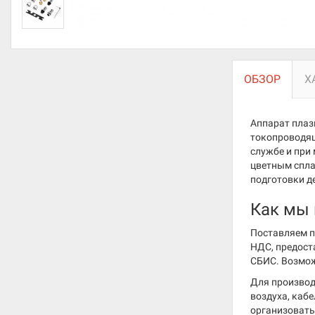
ОБЗОР
Х
Аппарат плаз
токопроводящ
службе и при
цветным спла
подготовки д
Как мы
Поставляем п
НДС, предост
СБИС. Возмож
Для производ
воздуха, каб
организовать