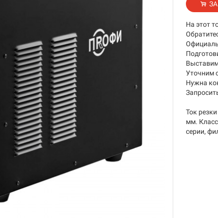
ЗА
На этот т
Обратите
Официаль
Подготов
Выставим 
Уточним 
Нужна ко
Запросить
Ток резки
мм. Класс
серии, фи