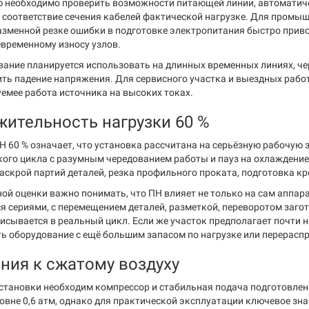
 необходимо проверить возможности питающей линии, автоматич
 соответствие сечения кабелей фактической нагрузке. Для промышл
азменной резке ошибки в подготовке электропитания быстро приво
евременному износу узлов.
вание планируется использовать на длинных временных линиях, че
ить падение напряжения. Для сервисного участка и выездных работ
уемее работа источника на высоких токах.
ительность нагрузки 60 %
Н 60 % означает, что установка рассчитана на серьёзную рабочую 
кого цикла с разумным чередованием работы и пауз на охлаждени
раскрой партий деталей, резка профильного проката, подготовка 
ой оценки важно понимать, что ПН влияет не только на сам аппара
ся сериями, с перемещением деталей, разметкой, переворотом заго
исывается в реальный цикл. Если же участок предполагает почти 
ь оборудование с ещё большим запасом по нагрузке или перерасп
ния к сжатому воздуху
становки необходим компрессор и стабильная подача подготовлен
овне 0,6 атм, однако для практической эксплуатации ключевое зна