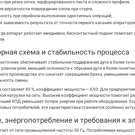
о при резке сетки, перфорированного листа и сложного профиля;
е вероятности повреждения сопла при старте;
ьность при серийном выполнении однотипных операций;
 зависимость результата от точности первого касания операторо
 где аппарат работает ежедневно, бесконтактный поджиг помогает 
ым.
рная схема и стабильность процесса
источник обеспечивает стабильное поддержание дуги и более точн
 ровном резе, меньшей склонности к обрывам дуги и более понятно
ного производства это означает сокращение брака, уменьшение чи
ьность смены.
 составляет 85 %, коэффициент мощности — 0,93. Для предприятия
ной нагрузки на сеть. Высокий коэффициент мощности помогает р
ороший КПД уменьшает потери энергии при работе оборудования. Е
ловых потребителей, эти характеристики становятся особенно акт
, энергопотребление и требования к э
тает от сети промышленной частоты 50 Гц. Потребляемая мощность 