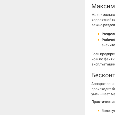
Максима
Максимальная
корректной н
важно раздел
Раздел
Рабочи
значите
Если предпри
но и по факт
эксплуатации
Бесконт
Аппарат осна
происходит б
уменьшает ме
Практические
более у