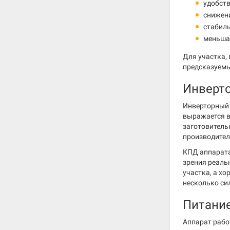
удобств
снижени
стабил
меньшая
Для участка,
предсказуем
Инверто
Инверторный 
выражается в
заготовитель
производител
КПД аппарата
зрения реаль
участка, а х
несколько си
Питание
Аппарат рабо