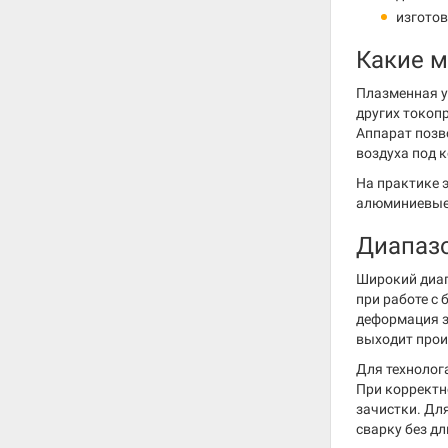
изготов
Какие м
Плазменная у
других токоп
Аппарат позв
воздуха под 
На практике 
алюминиевые 
Диапазо
Широкий диап
при работе с
деформация з
выходит прои
Для технолог
При корректн
зачистки. Дл
сварку без д