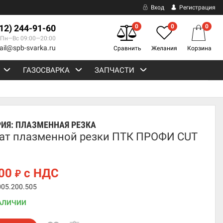
Вход
Регистрация
812) 244-91-60
0
0
0
Пн—Вс 09:00—20:00
ail@spb-svarka.ru
Сравнить
Желания
Корзина
ГАЗОСВАРКА
ЗАПЧАСТИ
РИЯ:
ПЛАЗМЕННАЯ РЕЗКА
ат плазменной резки ПТК ПРОФИ CUT
100
с НДС
₽
005.200.505
АЛИЧИИ