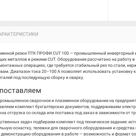
АРАКТЕРИСТИКИ
менной резки ПТК ПРОФИ CUT 100 — промышленный инверторный и
их металлов в режиме CUT. Оборудование рассчитано на работу в ц
 монтажных операциях, где требуется стабильный рез по стали, не
вам. Диапазон тока 20–100 А позволяет использовать установку ка
еталей под последующую сборку и сварку.
 поставляем
ромышленное сварочное и плазменное оборудование на предприятия
авляем комплект бухгалтерских документов, поддерживаем элект
на отгрузка со склада или поставка под заказ в зависимости от т
ственных задач подбираем комплект под техническое задание: ист
ельную оснастку, тележки для сварочного оборудования и средств
 демонстрацию оборудования в работе — возможность и формат с