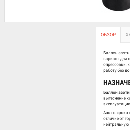
ОБЗОР
Х
Баллон азотн
вариант для п
опрессовки, 
работу без д
НАЗНАЧ
Баллон азот
вытеснение к
эксплуатации,
Азот широко 
отличие от го
нейтральную 