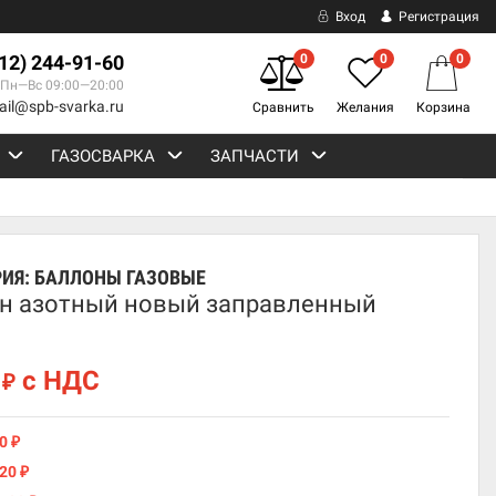
Вход
Регистрация
812) 244-91-60
0
0
0
Пн—Вс 09:00—20:00
ail@spb-svarka.ru
Сравнить
Желания
Корзина
ГАЗОСВАРКА
ЗАПЧАСТИ
РИЯ:
БАЛЛОНЫ ГАЗОВЫЕ
н азотный новый заправленный
0
с НДС
₽
10
₽
720
₽