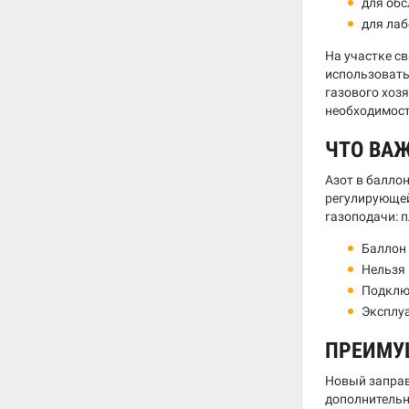
для обс
для лаб
На участке с
использовать
газового хоз
необходимос
ЧТО ВА
Азот в балло
регулирующей
газоподачи: 
Баллон 
Нельзя 
Подклю
Эксплуа
ПРЕИМУ
Новый заправ
дополнительн