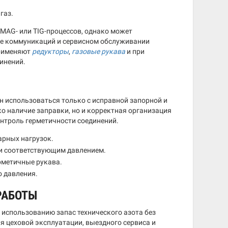
газ.
MAG- или TIG-процессов, однако может
вке коммуникаций и сервисном обслуживании
применяют
редукторы
,
газовые рукава
и при
инений.
н использоваться только с исправной запорной и
о наличие заправки, но и корректная организация
онтроль герметичности соединений.
арных нагрузок.
 и соответствующим давлением.
рметичные рукава.
о давления.
РАБОТЫ
использованию запас технического азота без
я цеховой эксплуатации, выездного сервиса и