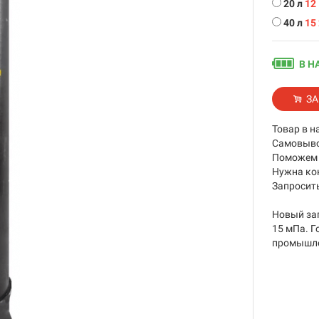
20 л
12
40 л
15
В Н
ЗА
Товар в н
Самовывоз
Поможем 
Нужна ко
Запросить
Новый за
15 мПа. Г
промышле