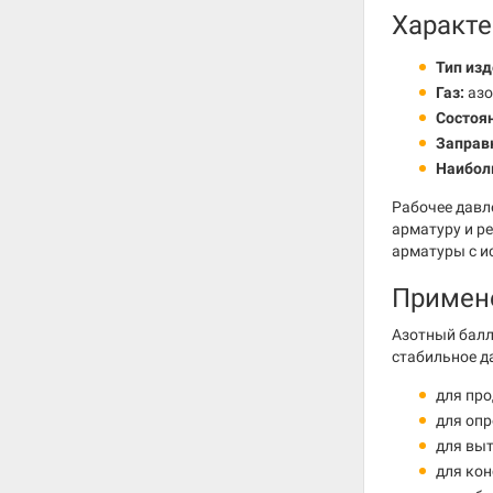
Характе
Тип изд
Газ:
азо
Состоя
Заправ
Наибол
Рабочее давл
арматуру и р
арматуры с и
Примен
Азотный балл
стабильное да
для про
для опр
для выт
для кон