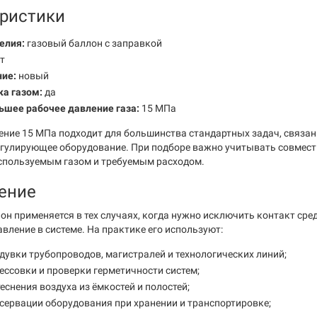
ристики
елия:
газовый баллон с заправкой
т
ние:
новый
ка газом:
да
ьшее рабочее давление газа:
15 МПа
ение 15 МПа подходит для большинства стандартных задач, связанн
егулирующее оборудование. При подборе важно учитывать совмест
спользуемым газом и требуемым расходом.
ение
он применяется в тех случаях, когда нужно исключить контакт сред
вление в системе. На практике его используют:
дувки трубопроводов, магистралей и технологических линий;
ессовки и проверки герметичности систем;
еснения воздуха из ёмкостей и полостей;
сервации оборудования при хранении и транспортировке;