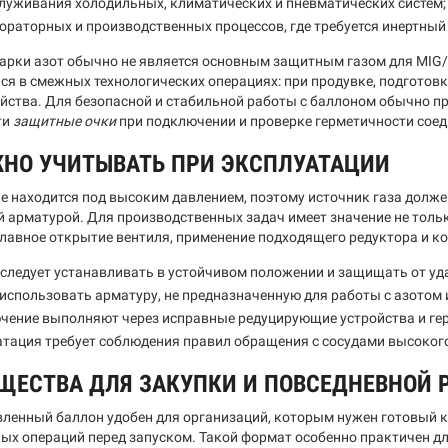
луживания холодильных, климатических и пневматических систем;
ораторных и производственных процессов, где требуется инертный 
варки азот обычно не является основным защитным газом для MIG/
ся в смежных технологических операциях: при продувке, подгото
яйства. Для безопасной и стабильной работы с баллоном обычно 
ти
защитные очки
при подключении и проверке герметичности соед
ЖНО УЧИТЫВАТЬ ПРИ ЭКСПЛУАТАЦИИ
не находится под высоким давлением, поэтому источник газа долже
 арматурой. Для производственных задач имеет значение не тольк
плавное открытие вентиля, применение подходящего редуктора и к
следует устанавливать в устойчивом положении и защищать от уд
использовать арматуру, не предназначенную для работы с азотом
чение выполняют через исправные редуцирующие устройства и ге
тация требует соблюдения правил обращения с сосудами высоког
ЩЕСТВА ДЛЯ ЗАКУПКИ И ПОВСЕДНЕВНОЙ 
ленный баллон удобен для организаций, которым нужен готовый к 
ых операций перед запуском. Такой формат особенно практичен дл