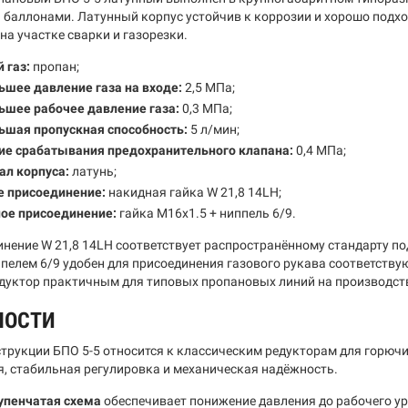
баллонами. Латунный корпус устойчив к коррозии и хорошо подхо
на участке сварки и газорезки.
 газ:
пропан;
шее давление газа на входе:
2,5 МПа;
ьшее рабочее давление газа:
0,3 МПа;
ьшая пропускная способность:
5 л/мин;
ие срабатывания предохранительного клапана:
0,4 МПа;
ал корпуса:
латунь;
е присоединение:
накидная гайка W 21,8 14LH;
ое присоединение:
гайка M16x1.5 + ниппель 6/9.
инение W 21,8 14LH соответствует распространённому стандарту п
ппелем 6/9 удобен для присоединения газового рукава соответств
едуктор практичным для типовых пропановых линий на производст
НОСТИ
струкции БПО 5-5 относится к классическим редукторам для горюч
, стабильная регулировка и механическая надёжность.
упенчатая схема
обеспечивает понижение давления до рабочего ур