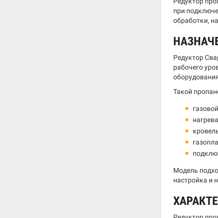
Редуктор про
при подключе
обработки, н
НАЗНАЧ
Редуктор Сва
рабочего уро
оборудования
Такой пропан
газовой
нагрева
кровел
газопла
подключ
Модель подхо
настройка и 
ХАРАКТ
Редуктор про