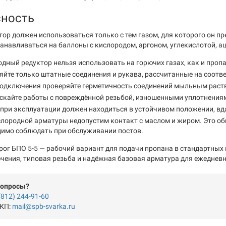
сность
тор должен использоваться только с тем газом, для которого он п
танавливаться на баллоны с кислородом, аргоном, углекислотой, 
дный редуктор нельзя использовать на горючих газах, как и проп
йте только штатные соединения и рукава, рассчитанные на соотв
подключения проверяйте герметичность соединений мыльным раст
скайте работы с повреждённой резьбой, изношенными уплотнения
при эксплуатации должен находиться в устойчивом положении, вда
лородной арматуры недопустим контакт с маслом и жиром. Это об
димо соблюдать при обслуживании постов.
рог БПО 5-5 — рабочий вариант для подачи пропана в стандартных 
чения, типовая резьба и надёжная базовая арматура для ежеднев
вопросы?
(812) 244-91-60
 КП:
mail@spb-svarka.ru