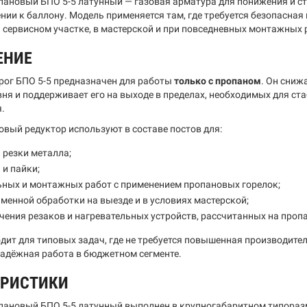
пановый БПО 5-5 латунный — газовая арматура для понижения и с
нии к баллону. Модель применяется там, где требуется безопасная
а сервисном участке, в мастерской и при повседневных монтажных 
ЕНИЕ
рог БПО 5-5 предназначен для работы
только с пропаном
. Он сниж
вня и поддерживает его на выходе в пределах, необходимых для с
.
овый редуктор используют в составе постов для:
 резки металла;
 и пайки;
ьных и монтажных работ с применением пропановых горелок;
менной обработки на выезде и в условиях мастерской;
ения резаков и нагревательных устройств, рассчитанных на пропа
дит для типовых задач, где не требуется повышенная производител
надёжная работа в бюджетном сегменте.
ЕРИСТИКИ
пановый БПО 5-5 латунный выполнен в крупногабаритном типоразм