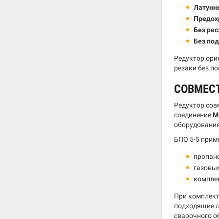
Латунн
Предох
Без ра
Без по
Редуктор ори
резаки без п
СОВМЕС
Редуктор сов
соединение
M
оборудования
БПО 5-5 прим
пропано
газовым
компле
При комплект
подходящие
сварочного о