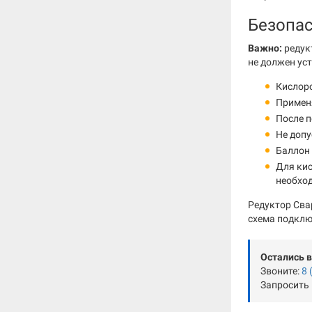
Безопа
Важно:
редук
не должен ус
Кислоро
Применя
После 
Не допу
Баллон 
Для кис
необхо
Редуктор Сва
схема подклю
Остались 
Звоните:
8 
Запросить