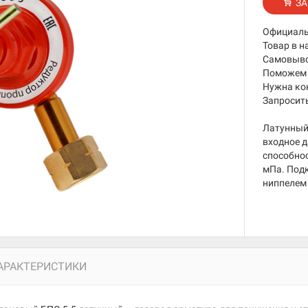
ЗА
Официаль
Товар в н
Самовывоз
Поможем 
Нужна ко
Запросить
Латунный 
входное д
способнос
мПа. Подк
ниппелем 
АРАКТЕРИСТИКИ