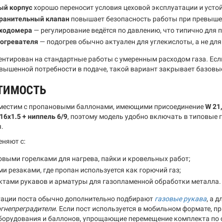
ый корпус
хорошо переносит условия цеховой эксплуатации и усто
ранительный клапан
повышает безопасность работы при превыше
сходомера
— регулирование ведётся по давлению, что типично для 
догревателя
— подогрев обычно актуален для углекислоты, а не дл
ентирован на стандартные работы с умеренным расходом газа. Есл
овышенной потребности в подаче, такой вариант закрывает базовы
ТИМОСТЬ
местим с пропановыми баллонами, имеющими присоединение
W 21
16x1.5 + ниппель 6/9
, поэтому модель удобно включать в типовые 
.
еняют с:
выми горелками для нагрева, пайки и кровельных работ;
и резаками, где пропан используется как горючий газ;
ктами рукавов и арматуры для газопламенной обработки металла.
ации поста обычно дополнительно подбирают
газовые рукава
, а 
огнепреградители
. Если пост используется в мобильном формате, 
борудования и баллонов, упрощающие перемещение комплекта по 