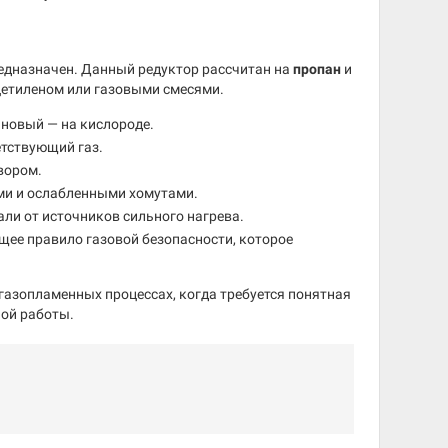
редназначен. Данный редуктор рассчитан на
пропан
и
ацетиленом или газовыми смесями.
ановый — на кислороде.
етствующий газ.
вором.
ми и ослабленными хомутами.
ли от источников сильного нагрева.
щее правило газовой безопасности, которое
газопламенных процессах, когда требуется понятная
ной работы.