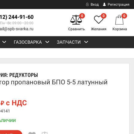
Вход
Регистрация
812) 244-91-60
0
0
0
Пн—Вс 09:00—20:00
ail@spb-svarka.ru
Сравнить
Желания
Корзина
ГАЗОСВАРКА
ЗАПЧАСТИ
РИЯ:
РЕДУКТОРЫ
тор пропановый БПО 5-5 латунный
3
с НДС
₽
94141
АЛИЧИИ