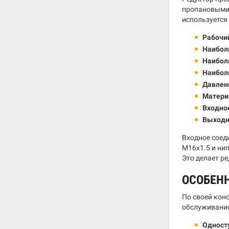
пропановыми 
используется 
Рабочий
Наиболь
Наибол
Наибол
Давлен
Матери
Входно
Выходн
Входное соед
M16x1.5 и ни
Это делает р
ОСОБЕН
По своей кон
обслуживания
Одност