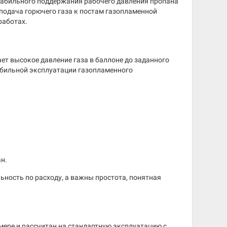
табильного поддержания рабочего давления пропана
 подача горючего газа к постам газопламенной
работах.
ает высокое давление газа в баллоне до заданного
табильной эксплуатации газопламенного
н.
ьность по расходу, а важны простота, понятная
ере и рассчитан на стандартную эксплуатацию с