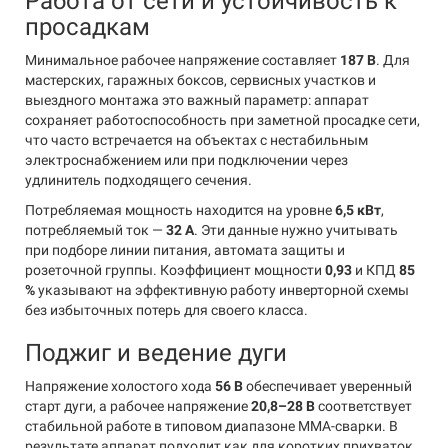
Работа от сети и устойчивость к
просадкам
Минимальное рабочее напряжение составляет
187 В
. Для
мастерских, гаражных боксов, сервисных участков и
выездного монтажа это важный параметр: аппарат
сохраняет работоспособность при заметной просадке сети,
что часто встречается на объектах с нестабильным
электроснабжением или при подключении через
удлинитель подходящего сечения.
Потребляемая мощность находится на уровне
6,5 кВт
,
потребляемый ток —
32 А
. Эти данные нужно учитывать
при подборе линии питания, автомата защиты и
розеточной группы. Коэффициент мощности
0,93
и КПД
85
%
указывают на эффективную работу инверторной схемы
без избыточных потерь для своего класса.
Поджиг и ведение дуги
Напряжение холостого хода
56 В
обеспечивает уверенный
старт дуги, а рабочее напряжение
20,8–28 В
соответствует
стабильной работе в типовом диапазоне MMA-сварки. В
результате аппарат подходит как для коротких прихваток,