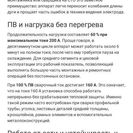
монтажника или сварщика на СТО это заметное
преимущество: аппарат легче переносит колебания длины
дуги и прощает часть ошибок в технике ведения электрода.
ПВ и нагрузка без перегрева
Продолжительность нагрузки составляет
60 % при
максимальном токе 200 А
. Проще говоря, в
десятиминутном цикле аппарат может работать около 6
минут на полном токе, после чего ему требуется пауза на
охлаждение. Для среднего сегмента и цеховой
эксплуатации это рабочий показатель, позволяющий
выполнять большую часть монтажных и ремонтных
операций без постоянных остановок.
При
100 % ПВ
сварочный ток достигает
160 А
. Это означает,
что на токе 160 А установка способна работать
непрерывно без срабатывания тепловой защиты. Именно
такой режим часто востребован при сварке профильной
трубы, уголка, листовых деталей средней толщины,
кронштейнов, рамных элементов и вспомогательных
металлоконструкций.