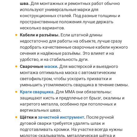
шва.
Для монтажных и ремонтных работ обычно
используют универсальные марки для
конструкционных сталей. Под разные толщины и
пространственные положения лучше держать
несколько вариантов.
Кабели и разъёмы.
Если штатной длины
недостаточно для работы на объекте, лучше сразу
подобрать качественные сварочные кабели нужного
сечения и надёжные разъёмы. Это влияет и на
удобство, и на стабильность дуги.
Сварочные
маски
.
Для мастерской и выездного
монтажа оптимальна маска с автоматическим
светофильтром, чтобы ускорить прихватки и
уменьшить утомляемость сварщика в течение смены.
Краги сварщика
.
Для MMA они обязательны:
защищают кисть и предплечье от брызг, окалины и
нагретого металла, особенно при потолочных и
вертикальных швах.
Щётки и
зачистной инструмент
.
После ручной
дуговой сварки требуется удалять шлак и
подготавливать кромки. На участке всегда нужны
молоток-скалыватель, металлическая щётка и