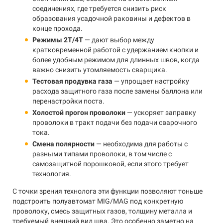
соединениях, где требуется снизить риск
образования усадочной раковины и дефектов в
конце прохода.
Режимы 2T/4T
— дают выбор между
кратковременной работой с удержанием кнопки и
более удобным режимом для длинных швов, когда
важно снизить утомляемость сварщика.
Тестовая продувка газа
— упрощает настройку
расхода защитного газа после замены баллона или
перенастройки поста.
Холостой прогон проволоки
— ускоряет заправку
проволоки в тракт подачи без подачи сварочного
тока.
Смена полярности
— необходима для работы с
разными типами проволоки, в том числе с
самозащитной порошковой, если этого требует
технология.
С точки зрения технолога эти функции позволяют тоньше
подстроить полуавтомат MIG/MAG под конкретную
проволоку, смесь защитных газов, толщину металла и
требуемый внешний вид шва. Это особенно заметно на