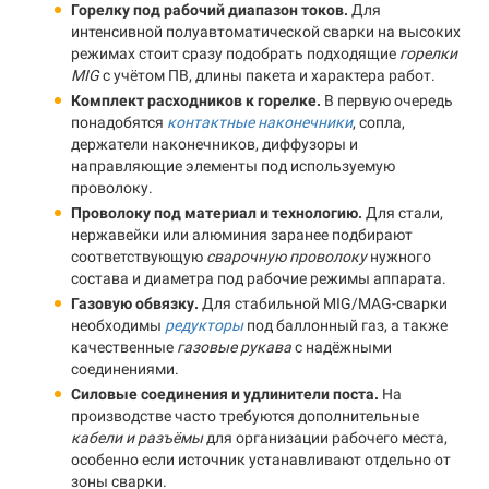
Горелку под рабочий диапазон токов.
Для
интенсивной полуавтоматической сварки на высоких
режимах стоит сразу подобрать подходящие
горелки
MIG
с учётом ПВ, длины пакета и характера работ.
Комплект расходников к горелке.
В первую очередь
понадобятся
контактные наконечники
, сопла,
держатели наконечников, диффузоры и
направляющие элементы под используемую
проволоку.
Проволоку под материал и технологию.
Для стали,
нержавейки или алюминия заранее подбирают
соответствующую
сварочную проволоку
нужного
состава и диаметра под рабочие режимы аппарата.
Газовую обвязку.
Для стабильной MIG/MAG-сварки
необходимы
редукторы
под баллонный газ, а также
качественные
газовые рукава
с надёжными
соединениями.
Силовые соединения и удлинители поста.
На
производстве часто требуются дополнительные
кабели и разъёмы
для организации рабочего места,
особенно если источник устанавливают отдельно от
зоны сварки.