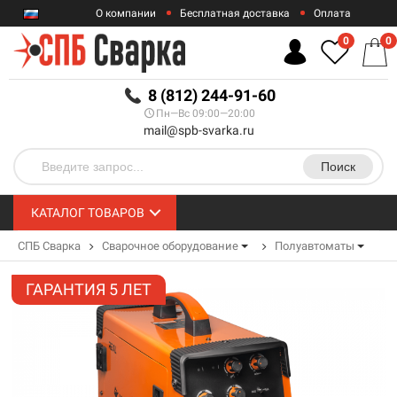
О компании
Бесплатная доставка
Оплата
Гарантии
Контакты
0
0
RUB
8 (812) 244-91-60
Пн—Вс 09:00—20:00
mail@spb-svarka.ru
Поиск
КАТАЛОГ ТОВАРОВ
СПБ Сварка
Сварочное оборудование
Полуавтоматы
ГАРАНТИЯ 5 ЛЕТ