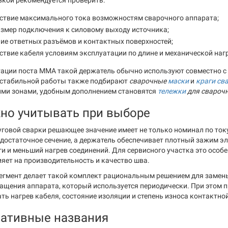
вкой рекомендуется проверить:
ствие максимального тока возможностям сварочного аппарата;
азмер подключения к силовому выходу источника;
ие ответных разъёмов и контактных поверхностей;
ствие кабеля условиям эксплуатации по длине и механической наг
ации поста MMA такой держатель обычно используют совместно с
 стабильной работы также подбирают
сварочные
маски
и
краги св
ми зонами, удобным дополнением становятся
тележки
для свароч
но учитывать при выборе
уговой сварки решающее значение имеет не только номинал по току
 достаточное сечение, а держатель обеспечивает плотный зажим эл
ги и меньший нагрев соединений. Для сервисного участка это особ
яет на производительность и качество шва.
гмент делает такой комплект рациональным решением для замены
нащения аппарата, который используется периодически. При этом п
ть нагрев кабеля, состояние изоляции и степень износа контактно
нативные названия