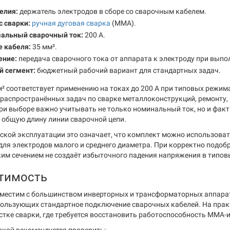
елия:
держатель электродов в сборе со сварочным кабелем.
 сварки:
ручная дуговая сварка
(MMA).
альный сварочный ток:
200 А.
е кабеля:
35 мм².
ение:
передача сварочного тока от аппарата к электроду при вып
й сегмент:
бюджетный рабочий вариант для стандартных задач.
м² соответствует применению на токах до 200 А при типовых режим
распространённых задач по сварке металлоконструкций, ремонту
ри выборе важно учитывать не только номинальный ток, но и фак
 общую длину линии сварочной цепи.
ской эксплуатации это означает, что комплект можно использоват
для электродов малого и среднего диаметра. При корректно подоб
аким сечением не создаёт избыточного падения напряжения в типов
тимость
местим с большинством инверторных и трансформаторных аппарато
спользующих стандартное подключение сварочных кабелей. На прак
астке сварки, где требуется восстановить работоспособность MMA