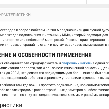
АРАКТЕРИСТИКИ
ектродов в сборе с кабелем на 200 А предназначен для ручной ду
мплект для подключения к источнику MMA, который подходит для 
не, в гараже или небольшой мастерской. Решение ориентировано на
ии типовых операций по стали и другим свариваемым металлам в 
ЕНИЕ И ОСОБЕННОСТИ ПРИМЕНЕНИЯ
кт объединяет электрододержатель и
сварочный кабель
в одной сб
мплектации аппарата, так и при замене изношенной оснастки. Держ
 ток до 200 А, что делает его подходящим для большинства бытов
при ежедневной работе на сервисном участке или в условиях выез
требован там, где важны простота подключения, нормальная токо
работе с электродами распространённых диаметров он обеспечивае
ишних потерь по току на соединениях, если клеммы и разъёмы аппа
ристики