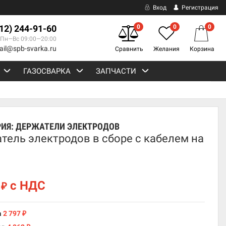
Вход
Регистрация
812) 244-91-60
0
0
0
Пн—Вс 09:00—20:00
ail@spb-svarka.ru
Сравнить
Желания
Корзина
ГАЗОСВАРКА
ЗАПЧАСТИ
РИЯ:
ДЕРЖАТЕЛИ ЭЛЕКТРОДОВ
тель электродов в сборе с кабелем на
7
с НДС
₽
а
2 797
₽