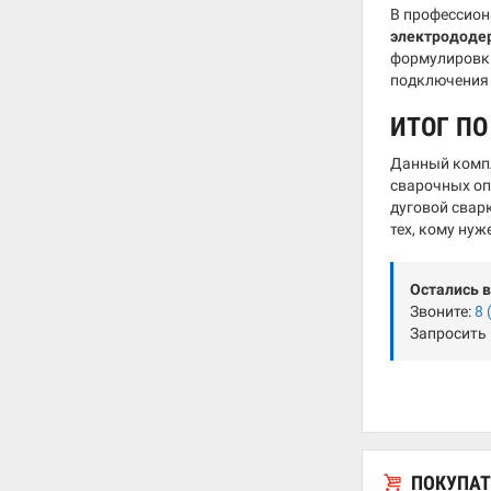
В профессион
электрододе
формулиров
подключения 
ИТОГ П
Данный компл
сварочных оп
дуговой свар
тех, кому ну
Остались 
Звоните:
8 
Запросить
ПОКУПАТ