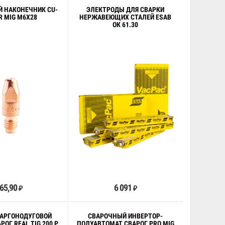
 НАКОНЕЧНИК CU-
ЭЛЕКТРОДЫ ДЛЯ СВАРКИ
R MIG M6X28
НЕРЖАВЕЮЩИХ СТАЛЕЙ ESAB
ОК 61.30
В корзину
В корзину
65,90
6 091
₽
₽
 АРГОНОДУГОВОЙ
СВАРОЧНЫЙ ИНВЕРТОР-
РОГ REAL TIG 200 P
ПОЛУАВТОМАТ СВАРОГ PRO MIG