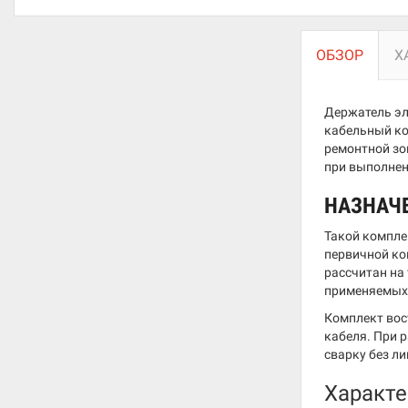
ОБЗОР
Х
Держатель эл
кабельный ко
ремонтной зо
при выполнен
НАЗНАЧ
Такой компле
первичной ко
рассчитан на
применяемых 
Комплект вос
кабеля. При 
сварку без л
Характе