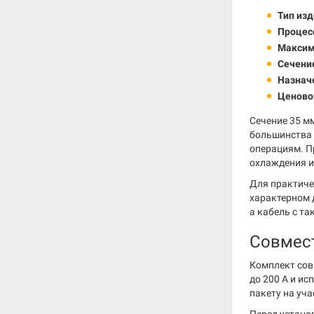
Тип изд
Процесс
Максим
Сечени
Назнач
Ценово
Сечение 35 м
большинства 
операциям. П
охлаждения и
Для практиче
характерном 
а кабель с т
Совмес
Комплект сов
до 200 А и и
пакету на уч