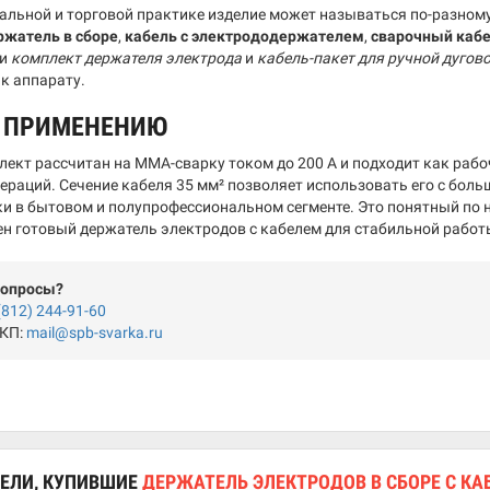
альной и торговой практике изделие может называться по-разном
ржатель в сборе
,
кабель с электрододержателем
,
сварочный каб
ки
комплект держателя электрода
и
кабель-пакет для ручной дугов
к аппарату.
О ПРИМЕНЕНИЮ
ект рассчитан на MMA-сварку током до 200 А и подходит как рабо
ераций. Сечение кабеля 35 мм² позволяет использовать его с бол
ки в бытовом и полупрофессиональном сегменте. Это понятный по 
жен готовый держатель электродов с кабелем для стабильной рабо
вопросы?
(812) 244-91-60
 КП:
mail@spb-svarka.ru
ЕЛИ, КУПИВШИЕ
ДЕРЖАТЕЛЬ ЭЛЕКТРОДОВ В СБОРЕ С КАБ