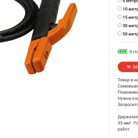
5 метр
10 мет
15 мет
30 мет
50 мет
В Н
ЗА
Товар в н
Самовывоз
Поможем 
Нужна ко
Запросить
Держател
35 мм². 
работ.