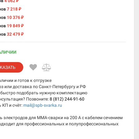
ов
4 062
₽
ров
7 218
₽
ров
10 376
₽
ров
19 849
₽
ров
32 479
₽
АЛИЧИИ
КАЗАТЬ
аличии и готов к отгрузке
 или доставка по Санкт-Петербургу и РФ
быстро подобрать нужную комплектацию
нсультация? Позвоните:
8 (812) 244-91-60
 КП и счёт:
mail@spb-svarka.ru
ь электродов для MMA-сварки на 200 А с кабелем сечением
Подходит для профессиональных и полупрофессиональных