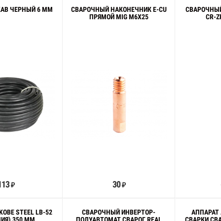
КАВ ЧЕРНЫЙ 6 ММ
СВАРОЧНЫЙ НАКОНЕЧНИК E-CU
СВАРОЧНЫЙ
ПРЯМОЙ MIG M6X25
CR-Z
В корзину
В корзину
113
30
₽
₽
OBE STEEL LB-52
СВАРОЧНЫЙ ИНВЕРТОР-
АППАРАТ
НИЯ) 350 ММ
ПОЛУАВТОМАТ СВАРОГ REAL
СВАРКИ СВА