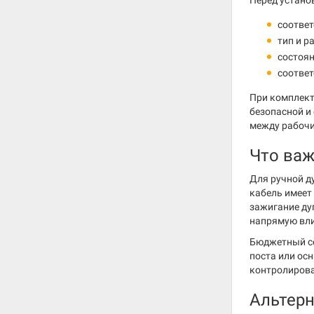
Перед устано
соответ
тип и р
состоян
соответ
При комплект
безопасной и
между рабочи
Что важ
Для ручной д
кабель имеет
зажигание ду
напрямую вли
Бюджетный се
поста или ос
контролирова
Альтер