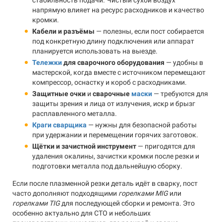
стабильность подачи. Чистый сухой воздух
напрямую влияет на ресурс расходников и качество
кромки.
Кабели и разъёмы
— полезны, если пост собирается
под конкретную длину подключения или аппарат
планируется использовать на выезде.
Тележки
для сварочного оборудования
— удобны в
мастерской, когда вместе с источником перемещают
компрессор, оснастку и короб с расходниками.
Защитные очки
и
сварочные
маски
— требуются для
защиты зрения и лица от излучения, искр и брызг
расплавленного металла.
Краги сварщика
— нужны для безопасной работы
при удержании и перемещении горячих заготовок.
Щётки и зачистной инструмент
— пригодятся для
удаления окалины, зачистки кромки после резки и
подготовки металла под дальнейшую сборку.
Если после плазменной резки деталь идёт в сварку, пост
часто дополняют подходящими
горелками MIG
или
горелками TIG
для последующей сборки и ремонта. Это
особенно актуально для СТО и небольших