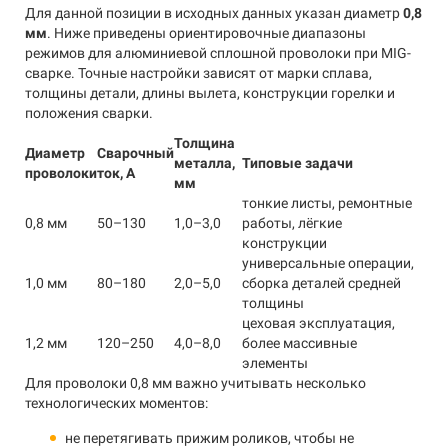
Для данной позиции в исходных данных указан диаметр
0,8
мм
. Ниже приведены ориентировочные диапазоны
режимов для алюминиевой сплошной проволоки при MIG-
сварке. Точные настройки зависят от марки сплава,
толщины детали, длины вылета, конструкции горелки и
положения сварки.
Толщина
Диаметр
Сварочный
металла,
Типовые задачи
проволоки
ток, А
мм
тонкие листы, ремонтные
0,8 мм
50–130
1,0–3,0
работы, лёгкие
конструкции
универсальные операции,
1,0 мм
80–180
2,0–5,0
сборка деталей средней
толщины
цеховая эксплуатация,
1,2 мм
120–250
4,0–8,0
более массивные
элементы
Для проволоки 0,8 мм важно учитывать несколько
технологических моментов:
не перетягивать прижим роликов, чтобы не