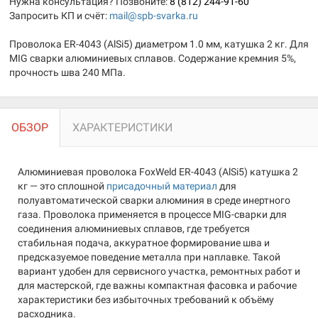
Нужна консультация? Позвоните:
8 (812) 244-91-60
Запросить КП и счёт:
mail@spb-svarka.ru
Проволока ER-4043 (AlSi5) диаметром 1.0 мм, катушка 2 кг. Для
MIG сварки алюминиевых сплавов. Содержание кремния 5%,
прочность шва 240 МПа.
ОБЗОР
ХАРАКТЕРИСТИКИ
Алюминиевая проволока FoxWeld ER-4043 (AlSi5) катушка 2
кг — это сплошной
присадочный материал
для
полуавтоматической сварки алюминия в среде инертного
газа. Проволока применяется в процессе MIG-сварки для
соединения алюминиевых сплавов, где требуется
стабильная подача, аккуратное формирование шва и
предсказуемое поведение металла при наплавке. Такой
вариант удобен для сервисного участка, ремонтных работ и
для мастерской, где важны компактная фасовка и рабочие
характеристики без избыточных требований к объёму
расходника.