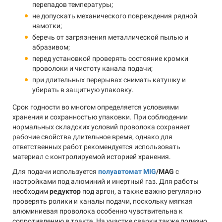
перепадов температуры;
не допускать механического повреждения рядной
намотки;
беречь от загрязнения металлической пылью и
абразивом;
перед установкой проверять состояние кромки
проволоки и чистоту канала подачи;
при длительных перерывах снимать катушку и
убирать в защитную упаковку.
Срок годности во многом определяется условиями
хранения и сохранностью упаковки. При соблюдении
нормальных складских условий проволока сохраняет
рабочие свойства длительное время, однако для
ответственных работ рекомендуется использовать
материал с контролируемой историей хранения.
Для подачи используется
полуавтомат MIG
/MAG
с
настройками под алюминий и инертный газ. Для работы
необходим
редуктор
под аргон, а также важно регулярно
проверять ролики и каналы подачи, поскольку мягкая
алюминиевая проволока особенно чувствительна к
сопротивлению в тракте. На участке сварки также полезно