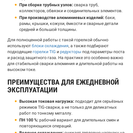
При сборке трубных узлов:
сварка труб,
коллекторов, обвязки и соединительных элементов.
При производстве алюминиевых изделий:
баки,
рамы, крышки, кожухи, ёмкости и сварные детали
средней и большой толщины.
Для полноценной работы с такой горелкой обычно
используют
блоки охлаждения
, а также подбирают
подходящие
горелки TIG
и
редукторы
под параметры поста
и расход защитного газа. На практике это особенно важно
для стабильной сварки алюминия и длительной работы на
высоком токе.
ПРЕИМУЩЕСТВА ДЛЯ ЕЖЕДНЕВНОЙ
ЭКСПЛУАТАЦИИ
Высокая токовая нагрузка:
подходит для серьёзных
режимов TIG-сварки, а не только для деликатных
работ по тонкому металлу.
ПН 100 %:
рабочий вариант для длительных смен и
повторяющихся операций.
Водяное охлаждение:
снижает тепловую нагрузку на