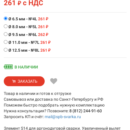
261
с НДС
₽
Ø 6.5 мм - №4L
261
₽
Ø 8.0 мм - №5L
261
₽
Ø 9.5 мм - №6L
262
₽
Ø 11.0 мм - №7L
261
₽
Ø 12.5 мм - №8L
261
₽
В НАЛИЧИИ
ЗАКАЗАТЬ
Товар в наличии и готов к отгрузке
Самовывоз или доставка по Санкт-Петербургу и РФ
Поможем быстро подобрать нужную комплектацию
Нужна консультация? Позвоните:
8 (812) 244-91-60
Запросить КП и счёт:
mail@spb-svarka.ru
Элемент S14 для аргонодуговой сварки. Увеличенный вылет