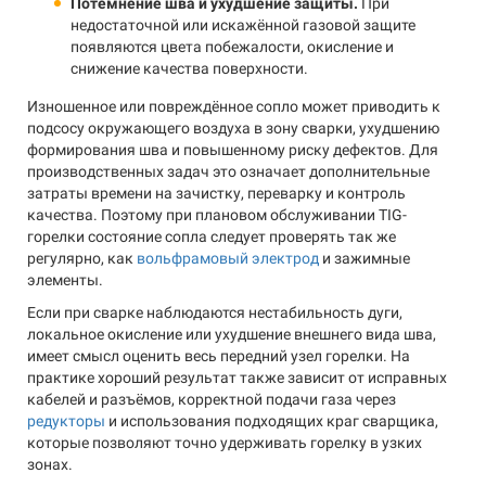
Потемнение шва и ухудшение защиты.
При
недостаточной или искажённой газовой защите
появляются цвета побежалости, окисление и
снижение качества поверхности.
Изношенное или повреждённое сопло может приводить к
подсосу окружающего воздуха в зону сварки, ухудшению
формирования шва и повышенному риску дефектов. Для
производственных задач это означает дополнительные
затраты времени на зачистку, переварку и контроль
качества. Поэтому при плановом обслуживании TIG-
горелки состояние сопла следует проверять так же
регулярно, как
вольфрамовый электрод
и зажимные
элементы.
Если при сварке наблюдаются нестабильность дуги,
локальное окисление или ухудшение внешнего вида шва,
имеет смысл оценить весь передний узел горелки. На
практике хороший результат также зависит от исправных
кабелей и разъёмов, корректной подачи газа через
редукторы
и использования подходящих краг сварщика,
которые позволяют точно удерживать горелку в узких
зонах.