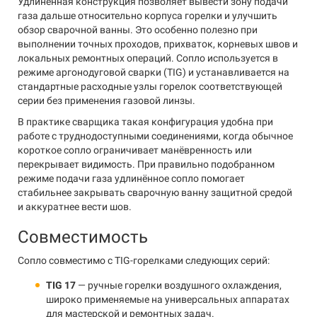
Удлинённая конструкция позволяет вывести зону подачи
газа дальше относительно корпуса горелки и улучшить
обзор сварочной ванны. Это особенно полезно при
выполнении точных проходов, прихваток, корневых швов и
локальных ремонтных операций. Сопло используется в
режиме аргонодуговой сварки (TIG) и устанавливается на
стандартные расходные узлы горелок соответствующей
серии без применения газовой линзы.
В практике сварщика такая конфигурация удобна при
работе с труднодоступными соединениями, когда обычное
короткое сопло ограничивает манёвренность или
перекрывает видимость. При правильно подобранном
режиме подачи газа удлинённое сопло помогает
стабильнее закрывать сварочную ванну защитной средой
и аккуратнее вести шов.
Совместимость
Сопло совместимо с TIG-горелками следующих серий:
TIG 17
— ручные горелки воздушного охлаждения,
широко применяемые на универсальных аппаратах
для мастерской и ремонтных задач.