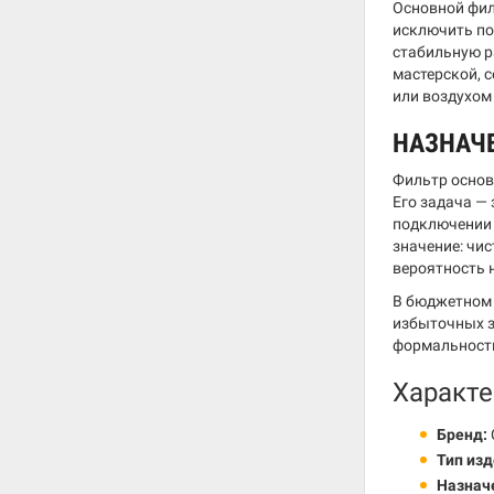
Основной фил
исключить по
стабильную р
мастерской, 
или воздухом
НАЗНАЧЕ
Фильтр основ
Его задача —
подключении
значение: чи
вероятность 
В бюджетном 
избыточных за
формальности
Характе
Бренд:
Тип изд
Назнач