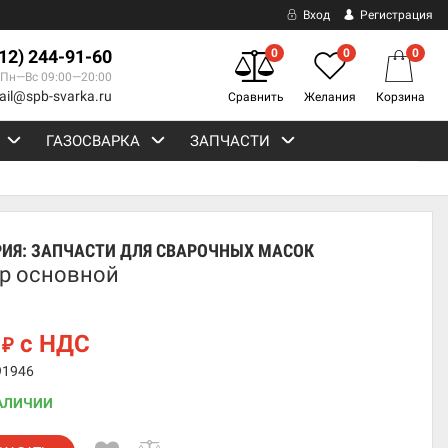
Вход
Регистрация
812) 244-91-60
0
0
0
Пн—Вс 09:00—20:00
ail@spb-svarka.ru
Сравнить
Желания
Корзина
ГАЗОСВАРКА
ЗАПЧАСТИ
РИЯ:
ЗАПЧАСТИ ДЛЯ СВАРОЧНЫХ МАСОК
р основной
7
с НДС
₽
91946
АЛИЧИИ