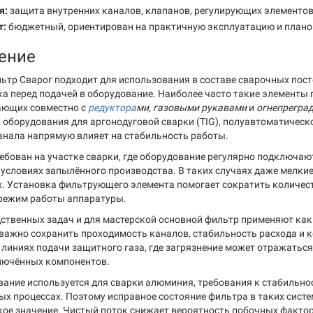
я:
защита внутренних каналов, клапанов, регулирующих элементов
т:
бюджетный, ориентирован на практичную эксплуатацию и плано
ение
ьтр Сварог подходит для использования в составе сварочных посто
ка перед подачей в оборудование. Наиболее часто такие элементы 
ающих совместно с
редуктора
ми
,
газовыми рукавами
и
огнепрегра
 оборудования для аргонодуговой сварки (TIG), полуавтоматическ
канала напрямую влияет на стабильность работы.
ебован на участке сварки, где оборудование регулярно подключа
 условиях запылённого производства. В таких случаях даже мелки
х. Установка фильтрующего элемента помогает сократить количе
режим работы аппаратуры.
ственных задач и для мастерской основной фильтр применяют как 
е важно сохранить проходимость каналов, стабильность расхода и
 линиях подачи защитного газа, где загрязнение может отражаться 
лючённых компонентов.
вание используется для сварки алюминия, требования к стабильно
ых процессах. Поэтому исправное состояние фильтра в таких систе
кое значение. Чистый поток снижает вероятность побочных факто