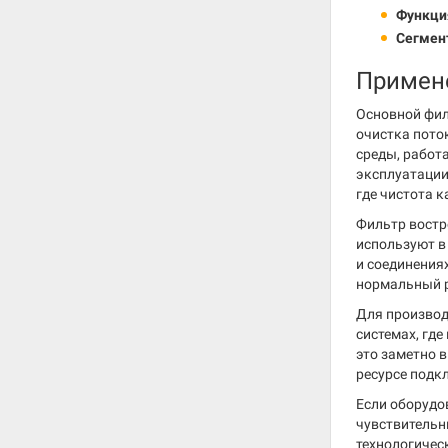
Функци
Сегмен
Примен
Основной фил
очистка пото
среды, работ
эксплуатации
где чистота 
Фильтр востр
используют в
и соединения
нормальный 
Для производ
системах, гд
это заметно в
ресурсе подк
Если оборудо
чувствительн
технологичес