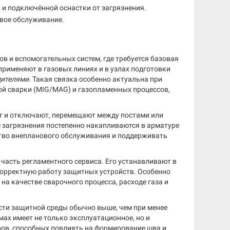
 и подключённой оснастки от загрязнения.
вое обслуживание.
в и вспомогательных систем, где требуется базовая
применяют в газовых линиях и в узлах подготовки
дителями
. Такая связка особенно актуальна при
ой сварки (MIG/MAG) и газопламенных процессов,
ют и отключают, перемещают между постами или
е загрязнения постепенно накапливаются в арматуре
ство внепланового обслуживания и поддерживать
часть регламентного сервиса. Его устанавливают в
 корректную работу защитных устройств. Особенно
на качестве сварочного процесса, расходе газа и
сти защитной среды обычно выше, чем при менее
мах имеет не только эксплуатационное, но и
ров, способных повлиять на формирование шва и