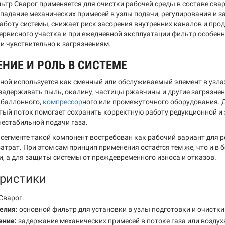
ьтр Сварог применяется для очистки рабочей среды в составе сва
падание механических примесей в узлы подачи, регулирования и 
аботу системы, снижает риск засорения внутренних каналов и прод
сервисного участка и при ежедневной эксплуатации фильтр особенно
 и чувствительно к загрязнениям.
НИЕ И РОЛЬ В СИСТЕМЕ
ной используется как сменный или обслуживаемый элемент в узлах
 задерживать пыль, окалину, частицы ржавчины и другие загрязнен
 баллонного,
компрессор
ного или промежуточного оборудования. 
стый поток помогает сохранить корректную работу редукционной и
нестабильной подачи газа.
сегменте такой компонент востребован как рабочий вариант для 
трат. При этом сам принцип применения остаётся тем же, что и в 
, а для защиты системы от преждевременного износа и отказов.
ристики
Сварог.
елия:
основной фильтр для установки в узлы подготовки и очистки
ение:
задержание механических примесей в потоке газа или воздух