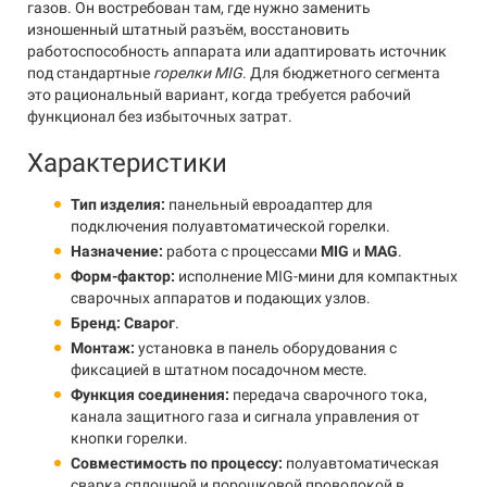
газов. Он востребован там, где нужно заменить
изношенный штатный разъём, восстановить
работоспособность аппарата или адаптировать источник
под стандартные
горелки MIG
. Для бюджетного сегмента
это рациональный вариант, когда требуется рабочий
функционал без избыточных затрат.
Характеристики
Тип изделия:
панельный евроадаптер для
подключения полуавтоматической горелки.
Назначение:
работа с процессами
MIG
и
MAG
.
Форм-фактор:
исполнение MIG-мини для компактных
сварочных аппаратов и подающих узлов.
Бренд:
Сварог
.
Монтаж:
установка в панель оборудования с
фиксацией в штатном посадочном месте.
Функция соединения:
передача сварочного тока,
канала защитного газа и сигнала управления от
кнопки горелки.
Совместимость по процессу:
полуавтоматическая
сварка сплошной и порошковой проволокой в