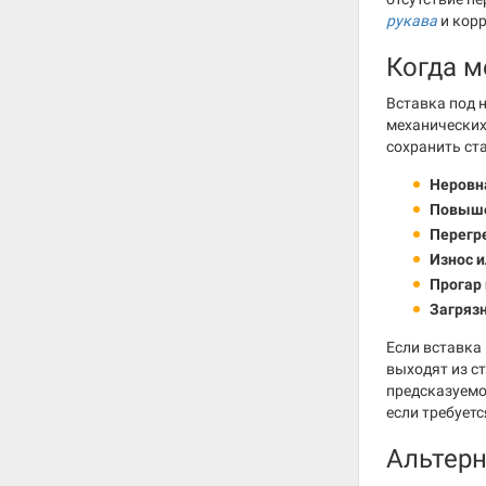
рукава
и кор
Когда м
Вставка под 
механических
сохранить ст
Неровна
Повыше
Перегр
Износ 
Прогар
Загрязн
Если вставка 
выходят из с
предсказуемо
если требует
Альтер