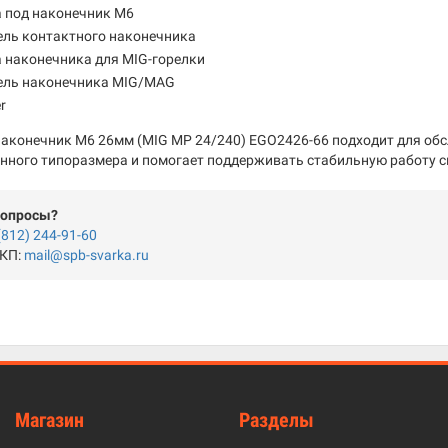
а под наконечник M6
ель контактного наконечника
 наконечника для MIG-горелки
ель наконечника MIG/MAG
er
наконечник M6 26мм (MIG MP 24/240) EGO2426-66 подходит для об
нного типоразмера и помогает поддерживать стабильную работу св
вопросы?
(812) 244-91-60
 КП:
mail@spb-svarka.ru
Магазин
Разделы