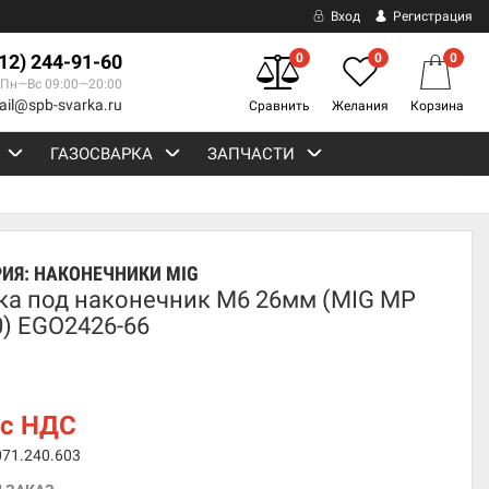
Вход
Регистрация
812) 244-91-60
0
0
0
Пн—Вс 09:00—20:00
ail@spb-svarka.ru
Сравнить
Желания
Корзина
ГАЗОСВАРКА
ЗАПЧАСТИ
РИЯ:
НАКОНЕЧНИКИ MIG
ка под наконечник M6 26мм (MIG MP
0) EGO2426-66
с НДС
071.240.603