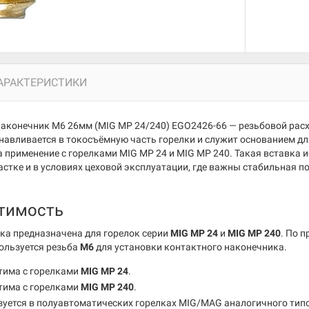
АРАКТЕРИСТИКИ
наконечник M6 26мм (MIG MP 24/240) EGO2426-66 — резьбовой рас
навливается в токосъёмную часть горелки и служит основанием дл
а применение с горелками MIG MP 24 и MIG MP 240. Такая вставка и
астке и в условиях цеховой эксплуатации, где важны стабильная 
тимость
ка предназначена для горелок серии
MIG MP 24
и
MIG MP 240
. По 
пользуется резьба
M6
для установки контактного наконечника.
тима с горелками
MIG MP 24
.
тима с горелками
MIG MP 240
.
уется в полуавтоматических горелках MIG/MAG аналогичного тип