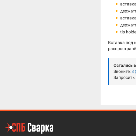
вставк
держат
вставка
держат
tip hold
Вставка под 
распространё
Остались 
Звоните:
8 
Запросить