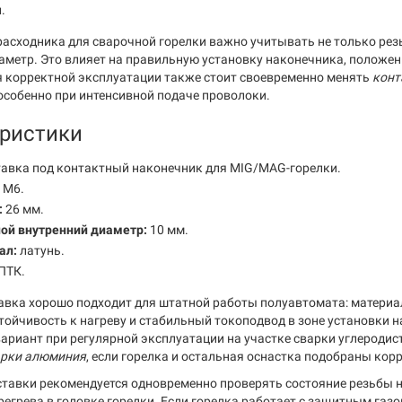
.
расходника для сварочной горелки важно учитывать не только резь
аметр. Это влияет на правильную установку наконечника, положен
я корректной эксплуатации также стоит своевременно менять
конт
 особенно при интенсивной подаче проволоки.
ристики
авка под контактный наконечник для MIG/MAG-горелки.
M6.
:
26 мм.
ой внутренний диаметр:
10 мм.
ал:
латунь.
ПТК.
авка хорошо подходит для штатной работы полуавтомата: матери
стойчивость к нагреву и стабильный токоподвод в зоне установки 
ариант при регулярной эксплуатации на участке сварки углеродис
арки алюминия
, если горелка и остальная оснастка подобраны кор
ставки рекомендуется одновременно проверять состояние резьбы н
ерегрева в головке горелки. Если горелка работает с защитным газ