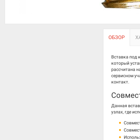
ОБЗОР
Х
Вставка под 
который уста
рассчитана н
сервисном уч
контакт.
Совмес
Данная встав
узлах, где ис
Совмес
Совмес
Использ