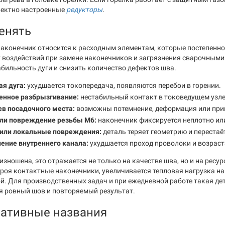
ректно настроенные
редукторы
.
енять
наконечник относится к расходным элементам, которые постепенно 
 воздействий при замене наконечников и загрязнения сварочными
абильность дуги и снизить количество дефектов шва.
я дуга:
ухудшается токопередача, появляются перебои в горении.
нное разбрызгивание:
нестабильный контакт в токоведущем узле 
ев посадочного места:
возможны потемнение, деформация или при
или повреждение резьбы M6:
наконечник фиксируется неплотно или
 или локальные повреждения:
деталь теряет геометрию и перестаё
ение внутреннего канала:
ухудшается проход проволоки и возраст
изношена, это отражается не только на качестве шва, но и на ресу
троя контактные наконечники, увеличивается тепловая нагрузка на 
й. Для производственных задач и при ежедневной работе такая де
ся ровный шов и повторяемый результат.
нативные названия