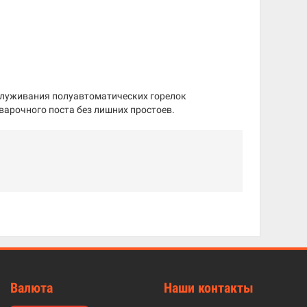
служивания полуавтоматических горелок
арочного поста без лишних простоев.
Валюта
Наши контакты