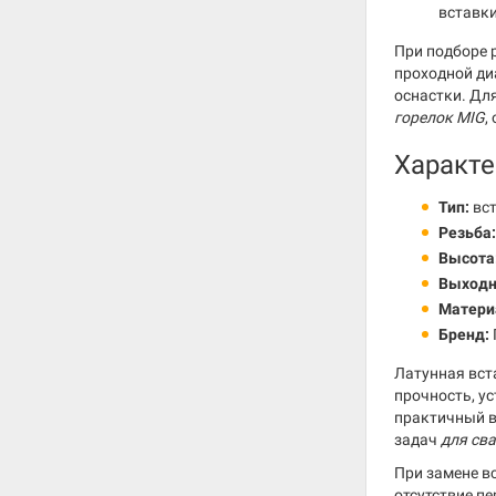
вставки
При подборе 
проходной ди
оснастки. Дл
горелок MIG
,
Характе
Тип:
вст
Резьба:
Высота
Выходн
Матери
Бренд:
Латунная вст
прочность, у
практичный в
задач
для св
При замене в
отсутствие п