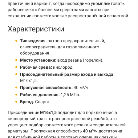
практичный вариант, когда необходимо укомплектовать
рабочее место базовыми средствами защиты при
сохранении совместимости с распространённой оснасткой.
Характеристики
Тип изделия:
затвор предохранительный,
огнепреградитель для газопламенного
оборудования.
Место установки:
вход резака (горелки).
Рабочая среда:
кислород.
Присоединительный размер входа и выхода:
М16х1,5.
Пропускная способность:
40 м³/ч.
Рабочее давление:
1,25 МПа.
Бренд:
Сварог.
Присоединение
М16х1,5
подходит для подключения в
кислородный тракт с распространённой резьбой, что
упрощает подбор совместимого резака и соединительной
арматуры. Пропускная способность
40 м³/ч
достаточна
для стабильной работы в типовых операциях резки и