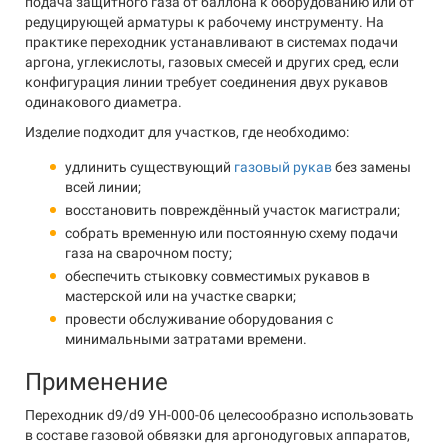
подача защитного газа от баллона к оборудованию или от
редуцирующей арматуры к рабочему инструменту. На
практике переходник устанавливают в системах подачи
аргона, углекислоты, газовых смесей и других сред, если
конфигурация линии требует соединения двух рукавов
одинакового диаметра.
Изделие подходит для участков, где необходимо:
удлинить существующий
газовый рукав
без замены
всей линии;
восстановить повреждённый участок магистрали;
собрать временную или постоянную схему подачи
газа на сварочном посту;
обеспечить стыковку совместимых рукавов в
мастерской или на участке сварки;
провести обслуживание оборудования с
минимальными затратами времени.
Применение
Переходник d9/d9 УН-000-06 целесообразно использовать
в составе газовой обвязки для аргонодуговых аппаратов,