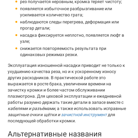
рез получается неровным, кромка теряет чистоту;
появляется избыточное разбрызгивание или
усиливается количество грата;
наблюдаются следы перегрева, деформация или
прогар детали;
насадка фиксируется неплотно, появляется люфт в
узле;
снижается повторяемость результата при
одинаковых режимах резки.
Эксплуатация изношенной насадки приводит не только к
ухудшению качества реза, но и к ускоренному износу
других расходников. В практической работе это
выражается в росте брака, увеличении времени на
зачистку кромки и более частом обслуживании
плазмотрона. Для цеховой эксплуатации и ежедневной
работы разумно держать такие детали в запасе вместе с
кабелями и разъёмами
, а также использовать исправные
защитные очки
и
щётки и
зачистной инструмент
для
последующей обработки кромки.
Альтернативные названия