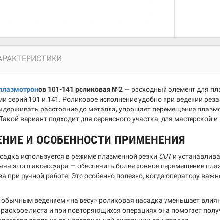
АРАКТЕРИСТИКИ
плазмотрон
ов 101-141 роликовая №2
— расходный элемент для пл
и серий 101 и 141. Роликовое исполнение удобно при ведении реза 
ыдерживать расстояние до металла, упрощает перемещение плазмо
Такой вариант подходит для сервисного участка, для мастерской и
ЕНИЕ И ОСОБЕННОСТИ ПРИМЕНЕНИЯ
садка используется в режиме плазменной резки
CUT
и устанавлива
ача этого аксессуара — обеспечить более ровное перемещение пла
за при ручной работе. Это особенно полезно, когда оператору важ
с обычным ведением «на весу» роликовая насадка уменьшает влиян
и раскрое листа и при повторяющихся операциях она помогает полу