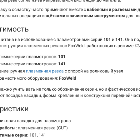
ерегрева сопла из-за неправильной дистанции до металла.
такую оснастку часто применяют вместе с
кабелями и разъёмами
д
ительных операциях и
щётками и зачистным инструментом
для по
тимость
читана на использование с плазмотронами серий
101
и
141
. Она п
онструкции плазменных резаков FoxWeld, работающих в режиме
CU
тимые серии плазмотронов:
101
тимые серии плазмотронов:
141
ение: ручная
плазменная резка
с опорой на роликовый узел
совместимого оборудования:
FoxWeld
важно учитывать не только обозначение серии, но и фактическое 
ют посадка насадки, форма крепления и конструкция передней част
ристики
иковая насадка для плазмотрона
работы:
плазменная резка (CUT)
тимые серии:
101, 141