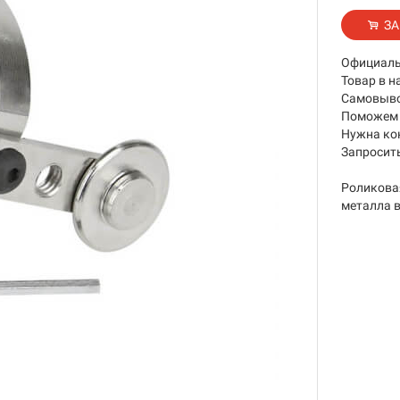
ЗА
Официаль
Товар в н
Самовывоз
Поможем 
Нужна ко
Запросить
Роликовая
металла в