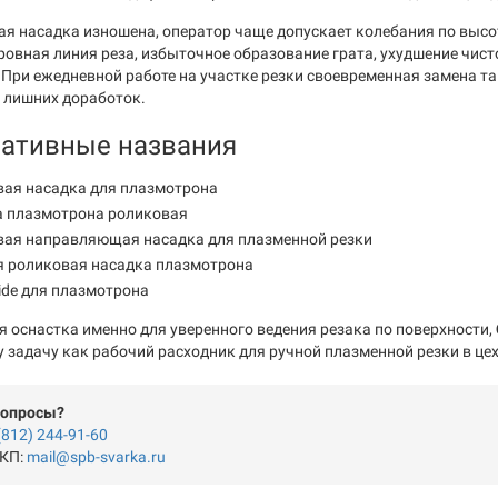
ая насадка изношена, оператор чаще допускает колебания по высот
овная линия реза, избыточное образование грата, ухудшение чис
 При ежедневной работе на участке резки своевременная замена т
з лишних доработок.
нативные названия
вая насадка для плазмотрона
а плазмотрона роликовая
вая направляющая насадка для плазменной резки
я роликовая насадка плазмотрона
guide для плазмотрона
ся оснастка именно для уверенного ведения резака по поверхности,
у задачу как рабочий расходник для ручной плазменной резки в це
вопросы?
(812) 244-91-60
 КП:
mail@spb-svarka.ru