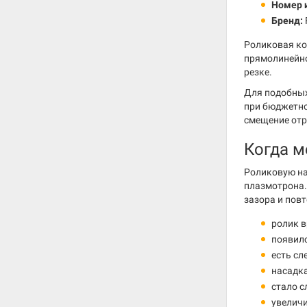
Номер 
Бренд:
Роликовая ко
прямолинейном
резке.
Для подобных
при бюджетно
смещение отр
Когда м
Роликовую на
плазмотрона.
зазора и пов
ролик в
появилс
есть сл
насадка
стало с
увеличи