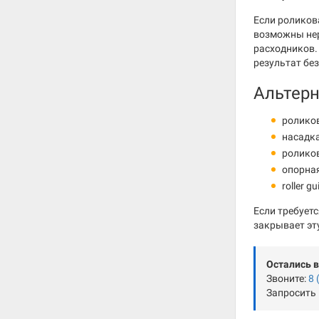
Если роликов
возможны нер
расходников.
результат бе
Альтер
ролико
насадк
ролико
опорна
roller 
Если требует
закрывает эт
Остались 
Звоните:
8 
Запросить