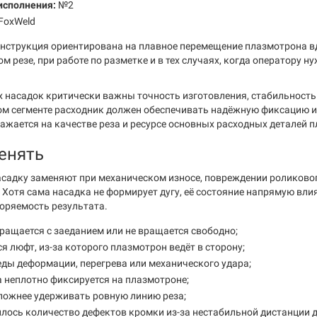
исполнения:
№2
FoxWeld
нструкция ориентирована на плавное перемещение плазмотрона вд
 резе, при работе по разметке и в тех случаях, когда оператору 
 насадок критически важны точность изготовления, стабильность 
м сегменте расходник должен обеспечивать надёжную фиксацию и 
ажается на качестве реза и ресурсе основных расходных деталей 
енять
садку заменяют при механическом износе, повреждении роликовог
 Хотя сама насадка не формирует дугу, её состояние напрямую вли
торяемость результата.
ращается с заеданием или не вращается свободно;
я люфт, из-за которого плазмотрон ведёт в сторону;
еды деформации, перегрева или механического удара;
 неплотно фиксируется на плазмотроне;
ложнее удерживать ровную линию реза;
лось количество дефектов кромки из-за нестабильной дистанции д