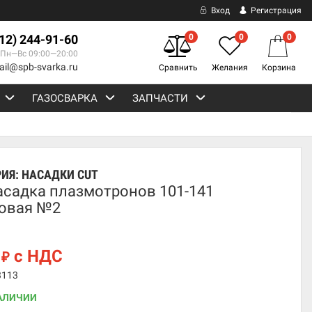
Вход
Регистрация
812) 244-91-60
0
0
0
Пн—Вс 09:00—20:00
ail@spb-svarka.ru
Сравнить
Желания
Корзина
ГАЗОСВАРКА
ЗАПЧАСТИ
РИЯ:
НАСАДКИ CUT
асадка плазмотронов 101-141
овая №2
6
с НДС
₽
3113
АЛИЧИИ