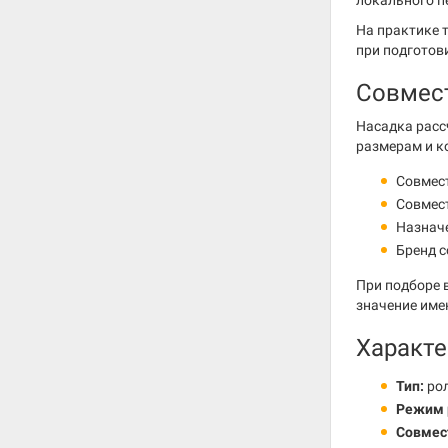
локального п
На практике 
при подготов
Совмес
Насадка расс
размерам и к
Совмес
Совмес
Назнач
Бренд 
При подборе 
значение име
Характе
Тип:
рол
Режим 
Совмес