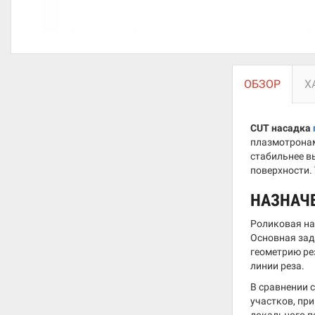
ОБЗОР
Х
CUT насадка
плазмотронам
стабильнее в
поверхности. 
НАЗНАЧ
Роликовая на
Основная зад
геометрию ре
линии реза.
В сравнении 
участков, пр