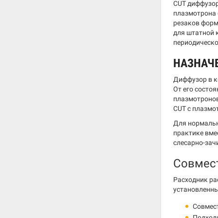
CUT диффузо
плазмотрона 
резаков форм
для штатной 
периодическо
НАЗНАЧ
Диффузор в к
От его состо
плазмотронов
CUT с плазмо
Для нормальн
практике вме
слесарно-зач
Совмес
Расходник ра
установленны
Совмес
Подходи