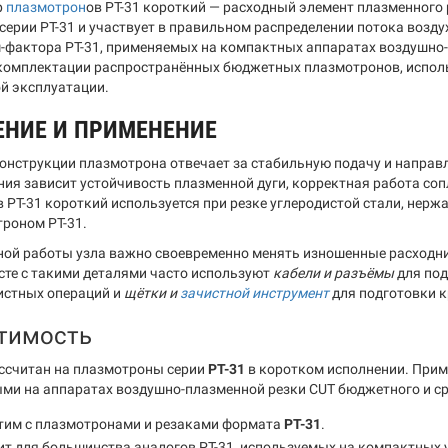
р
плазмотрон
ов PT-31 короткий — расходный элемент плазменного 
серии PT-31 и участвует в правильном распределении потока воздух
-фактора PT-31, применяемых на компактных аппаратах воздушно-
комплектации распространённых бюджетных плазмотронов, использ
й эксплуатации.
ЕНИЕ И ПРИМЕНЕНИЕ
онструкции плазмотрона отвечает за стабильную подачу и направл
яния зависит устойчивость плазменной дуги, корректная работа соп
 PT-31 короткий используется при резке углеродистой стали, нерж
троном PT-31.
ой работы узла важно своевременно менять изношенные расходн
сте с такими деталями часто используют
кабели и разъёмы
для по
истных операций и
щётки и
зачистной инструмент
для подготовки к
тимость
ссчитан на плазмотроны серии
PT-31
в коротком исполнении. Прим
ми на аппаратах воздушно-плазменной резки CUT бюджетного и ср
тим с плазмотронами и резаками формата
PT-31
.
т для большинства аналогов PT-31, используемых на компактных 