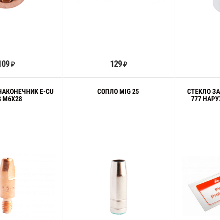
В корзину
В корзину
109
129
₽
₽
НАКОНЕЧНИК E-CU
СОПЛО MIG 25
СТЕКЛО З
G M6X28
777 НАР