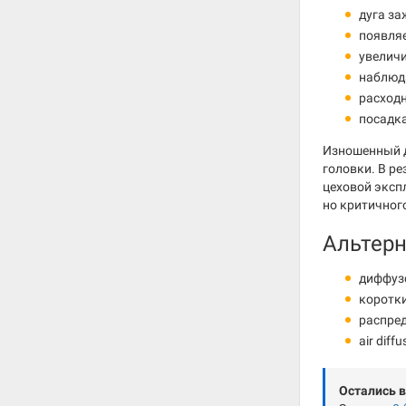
дуга за
появляе
увеличи
наблюда
расходн
посадка
Изношенный д
головки. В р
цеховой эксп
но критичног
Альтер
диффуз
коротки
распред
air diff
Остались 