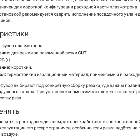
начен для короткой конфигурации расходной части плазмотрона.
становкой рекомендуется сверить исполнение посадочного узла и
ников.
ристики
фузор плазмотрона.
ение:
для режимов плазменной резки
CUT
.
PT-31
.
ение:
короткий.
ал:
термостойкий изоляционный материал, применяемый в расходн
фузор выбирают под конкретную сборку резака, где важны правил
здушного канала. При установке совместимого элемента плазмотр
еству реза.
енять
осится к расходным деталям, которые работают в зоне постоянной
сплуатации его ресурс ограничен, особенно если резка ведётся на
 воздухе.