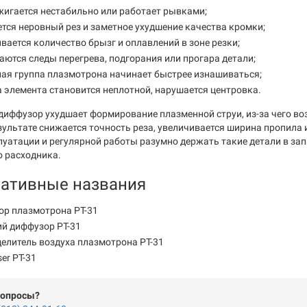
жигается нестабильно или работает рывками;
тся неровный рез и заметное ухудшение качества кромки;
вается количество брызг и оплавлений в зоне резки;
ются следы перегрева, подгорания или прогара детали;
ая группа плазмотрона начинает быстрее изнашиваться;
 элемента становится неплотной, нарушается центровка.
иффузор ухудшает формирование плазменной струи, из-за чего воз
езультате снижается точность реза, увеличивается ширина пропила 
луатации и регулярной работы разумно держать такие детали в запа
о расходника.
нативные названия
ор плазмотрона PT-31
й диффузор PT-31
елитель воздуха плазмотрона PT-31
user PT-31
вопросы?