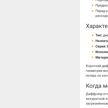
Предназ
Перед у
расход
Характе
Тип:
диф
Назнач
Серия:
Исполн
Матери
Короткий диф
геометрия во
потерь по кач
Когда м
Диффузор отн
аккуратной эк
загрязнённом