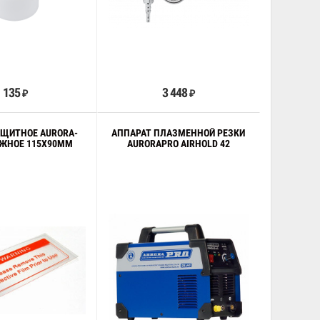
В корзину
В корзину
135
3 448
₽
₽
АЩИТНОЕ AURORA-
АППАРАТ ПЛАЗМЕННОЙ РЕЗКИ
УЖНОЕ 115Х90ММ
AURORAPRO AIRHOLD 42