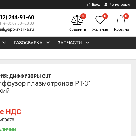
Вход
Регистрация
812) 244-91-60
0
0
0
Пн—Вс 09:00—20:00
ail@spb-svarka.ru
Сравнить
Желания
Корзина
ГАЗОСВАРКА
ЗАПЧАСТИ
РИЯ:
ДИФФУЗОРЫ CUT
иффузор плазмотронов PT-31
кий
с НДС
IVF0078
АЛИЧИИ