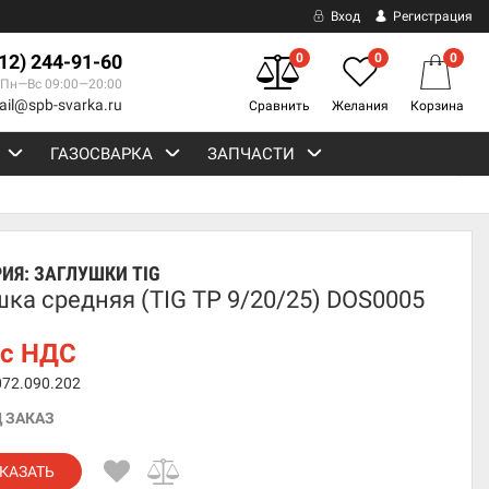
Вход
Регистрация
812) 244-91-60
0
0
0
Пн—Вс 09:00—20:00
ail@spb-svarka.ru
Сравнить
Желания
Корзина
ГАЗОСВАРКА
ЗАПЧАСТИ
РИЯ:
ЗАГЛУШКИ TIG
шка средняя (TIG TP 9/20/25) DOS0005
с НДС
072.090.202
 ЗАКАЗ
КАЗАТЬ