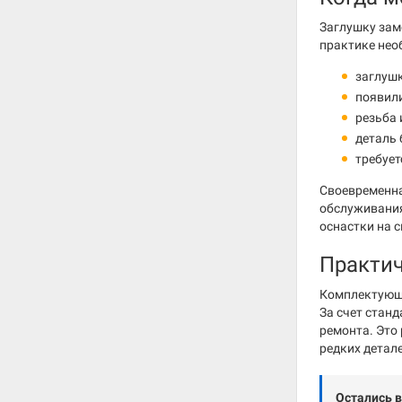
Заглушку зам
практике нео
заглушк
появили
резьба 
деталь 
требует
Своевременна
обслуживания
оснастки на 
Практи
Комплектующа
За счет стан
ремонта. Это
редких детале
Остались 