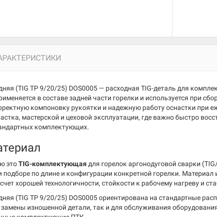
АРАКТЕРИСТИКИ
няя (TIG TP 9/20/25) DOS0005 — расходная TIG-деталь для комплек
рименяется в составе задней части горелки и используется при сбо
рректную компоновку рукоятки и надежную работу оснастки при еж
частка, мастерской и цеховой эксплуатации, где важно быстро вос
андартных комплектующих.
атериал
ю это
TIG-комплектующая
для горелок аргонодуговой сварки (TIG
и подборе по длине и конфигурации конкретной горелки. Материал
счет хорошей технологичности, стойкости к рабочему нагреву и ст
дняя (TIG TP 9/20/25) DOS0005 ориентирована на стандартные расп
 замены изношенной детали, так и для обслуживания оборудования 