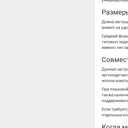
унифицирова
Размер
Длина заглуш
влияет на удо
Средний форм
типовых зада
именно тип з
Совмес
Данная заглу
аргонодугово
использовать
При плановой
также налич
поддерживать
Если требует
отдельные ко
Когда м