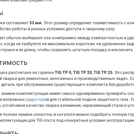
нные комплектующие ПТК.
ы
ки составляет
53 мм
. Этот размер определяет совместимость с ко
бство работы в разных условиях доступа к сварному узлу.
ат обычно выбирают как компромисс между компактностью и удо
ч, когда не требуется ни максимально короткая, ни удлиненная за
аглушки и ее длину, чтобы сохранить штатную посадку и исключить
тимость
шка рассчитана на горелки
TIG TP 9, TIG TP 20, TIG TP 25
. Это рас
й сварки для ремонтных, монтажных и производственных задач. С
 деталь при обслуживании существующего комплекта без доработ
 замене комплектующих имеет смысл одновременно проверить со
ие исправных
редуктор
ов
для стабильной подачи защитного газа. Т
 устойчивое качество сварки алюминия, нержавеющей стали и угл
ся полная замена оснастки, в каталоге можно подобрать полную го
мплектующие для TIG-поста под конкретные условия эксплуатации
енять