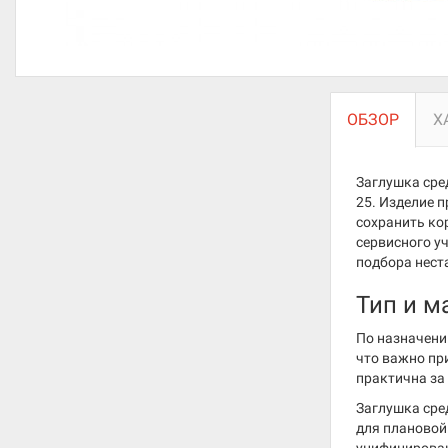
ОБЗОР
Х
Заглушка сред
25. Изделие п
сохранить ко
сервисного у
подбора нест
Тип и м
По назначени
что важно пр
практична за 
Заглушка сре
для плановой