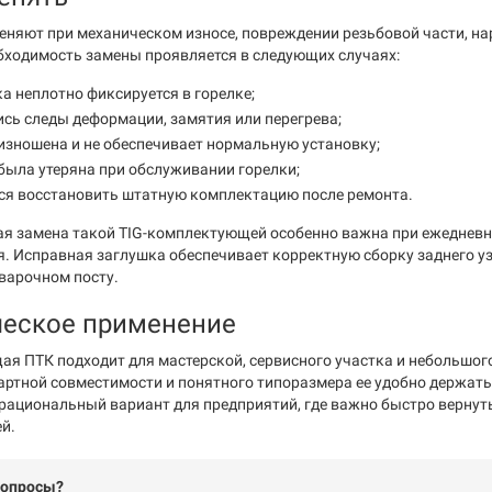
еняют при механическом износе, повреждении резьбовой части, на
бходимость замены проявляется в следующих случаях:
а неплотно фиксируется в горелке;
сь следы деформации, замятия или перегрева;
изношена и не обеспечивает нормальную установку;
была утеряна при обслуживании горелки;
ся восстановить штатную комплектацию после ремонта.
я замена такой TIG-комплектующей особенно важна при ежедневной
. Исправная заглушка обеспечивает корректную сборку заднего у
сварочном посту.
ческое применение
я ПТК подходит для мастерской, сервисного участка и небольшого 
дартной совместимости и понятного типоразмера ее удобно держать
 рациональный вариант для предприятий, где важно быстро вернуть
й.
вопросы?