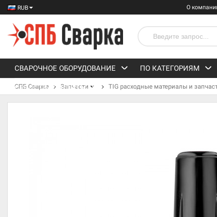
О компани
RUB
СВАРОЧНОЕ ОБОРУДОВАНИЕ
ПО КАТЕГОРИЯМ
СПБ Сварка
Запчасти
TIG расходные материалы и запчас
СРЕДСТВА ЗАЩИТЫ