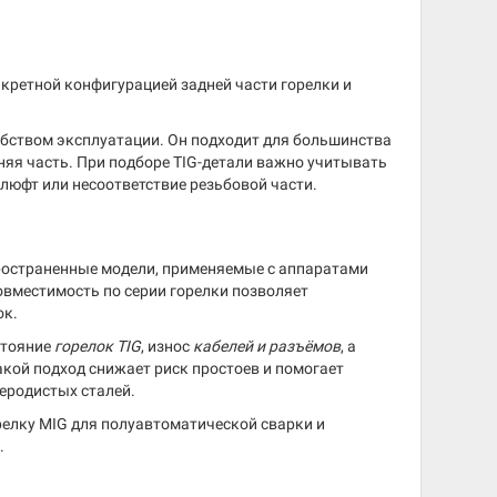
нкретной конфигурацией задней части горелки и
бством эксплуатации. Он подходит для большинства
дняя часть. При подборе TIG-детали важно учитывать
 люфт или несоответствие резьбовой части.
пространенные модели, применяемые с аппаратами
овместимость по серии горелки позволяет
ок.
стояние
горелок TIG
, износ
кабелей и разъёмов
, а
акой подход снижает риск простоев и помогает
еродистых сталей.
релку MIG для полуавтоматической сварки и
.