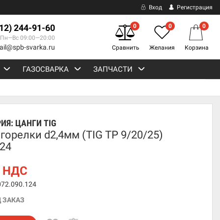
Вход
Регистрация
812) 244-91-60
0
0
0
Пн—Вс 09:00—20:00
ail@spb-svarka.ru
Сравнить
Желания
Корзина
ГАЗОСВАРКА
ЗАПЧАСТИ
РИЯ:
ЦАНГИ TIG
горелки d2,4мм (TIG TP 9/20/25)
24
 НДС
072.090.124
 ЗАКАЗ