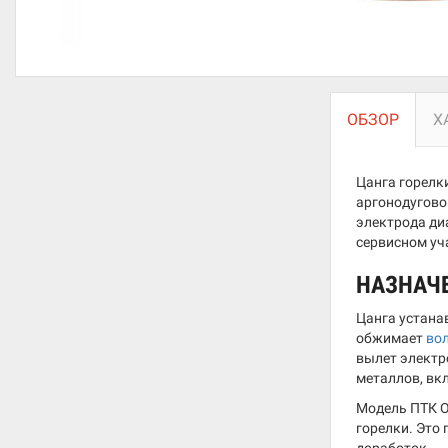
ОБЗОР
Х
Цанга горелк
аргонодуговой
электрода ди
сервисном уч
НАЗНАЧ
Цанга устана
обжимает
во
вылет электр
металлов, вк
Модель ПТК O
горелки. Это