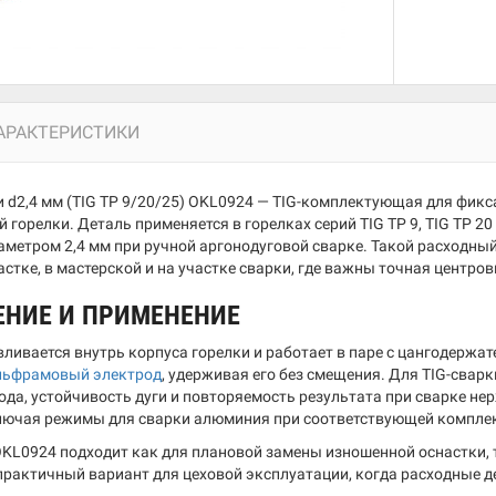
АРАКТЕРИСТИКИ
и d2,4 мм (TIG TP 9/20/25) OKL0924 — TIG-комплектующая для фик
 горелки. Деталь применяется в горелках серий TIG TP 9, TIG TP 2
аметром 2,4 мм при ручной аргонодуговой сварке. Такой расходны
астке, в мастерской и на участке сварки, где важны точная центро
ЕНИЕ И ПРИМЕНЕНИЕ
вливается внутрь корпуса горелки и работает в паре с цангодержа
льфрамовый электрод
, удерживая его без смещения. Для TIG-свар
ода, устойчивость дуги и повторяемость результата при сварке не
лючая режимы для сварки алюминия при соответствующей комплек
KL0924 подходит как для плановой замены изношенной оснастки, 
 практичный вариант для цеховой эксплуатации, когда расходные 