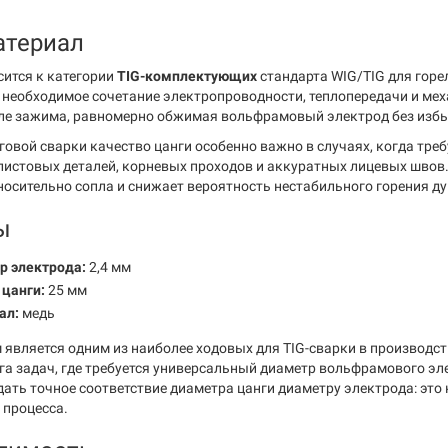
атериал
сится к категории
TIG-комплектующих
стандарта WIG/TIG для горе
 необходимое сочетание электропроводности, теплопередачи и ме
зле зажима, равномерно обжимая вольфрамовый электрод без избы
говой сварки качество цанги особенно важно в случаях, когда тре
листовых деталей, корневых проходов и аккуратных лицевых швов
носительно сопла и снижает вероятность нестабильного горения ду
ы
р электрода:
2,4 мм
 цанги:
25 мм
ал:
медь
м является одним из наиболее ходовых для TIG-сварки в производс
га задач, где требуется универсальный диаметр вольфрамового эл
ать точное соответствие диаметра цанги диаметру электрода: это
 процесса.