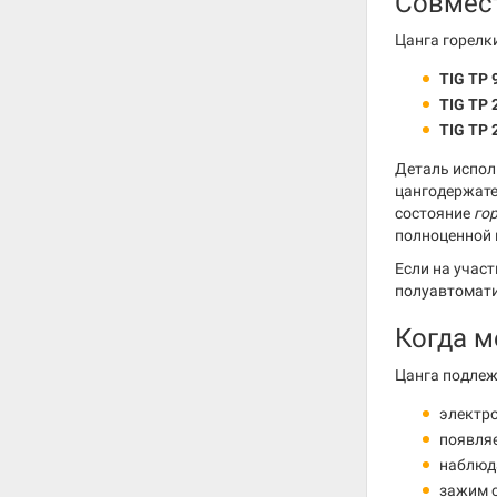
Совмес
Цанга горелки
TIG TP 
TIG TP 
TIG TP 
Деталь испол
цангодержате
состояние
го
полноценной 
Если на учас
полуавтомати
Когда м
Цанга подлеж
электро
появляе
наблюда
зажим с