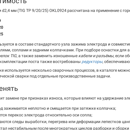
тимость
 d2,4 мм (TIG TP 9/20/25) OKL0924 рассчитана на применение с гор
9
20
25
ьзуется в составе стандартного узла зажима электрода и совмест
лями, соплами и задними колпачками. При подборе оснастки для а
релок TIG
, а также заменить изношенные
кабели и разъёмы
, если о
комплектации поста также востребованы
редукторы
, обеспечиваю
тке используется несколько сварочных процессов, в каталоге можн
ческой сварки под отдельные производственные задачи.
енять
ит замене при признаках износа, которые влияют на удержание эл
д зажимается неплотно и смещается при затяжке колпачка;
тся перекос электрода относительно оси сопла;
ются следы выработки, перегрева или деформации лепестков цанг
тал нестабильным после многократных циклов разборки и сборки 