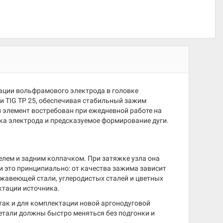
сации вольфрамового электрода в головке
0 и TIG TP 25, обеспечивая стабильный зажим
й элемент востребован при ежедневной работе на
вка электрода и предсказуемое формирование дуги.
телем и задним колпачком. При затяжке узла она
ки это принципиально: от качества зажима зависит
ржавеющей стали, углеродистых сталей и цветных
тации источника.
так и для комплектации новой аргонодуговой
детали должны быстро меняться без подгонки и