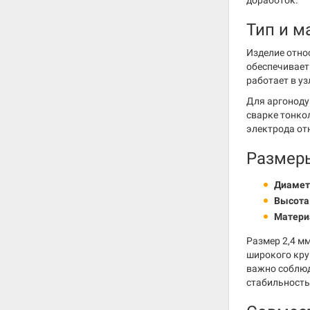
доработок.
Тип и м
Изделие отно
обеспечивает
работает в у
Для аргоноду
сварке тонко
электрода от
Размер
Диамет
Высота
Матери
Размер 2,4 м
широкого кру
важно соблюд
стабильность