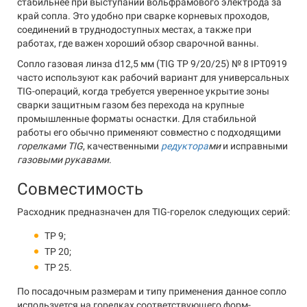
стабильнее при выступании вольфрамового электрода за
край сопла. Это удобно при сварке корневых проходов,
соединений в труднодоступных местах, а также при
работах, где важен хороший обзор сварочной ванны.
Сопло газовая линза d12,5 мм (TIG TP 9/20/25) № 8 IPT0919
часто используют как рабочий вариант для универсальных
TIG-операций, когда требуется уверенное укрытие зоны
сварки защитным газом без перехода на крупные
промышленные форматы оснастки. Для стабильной
работы его обычно применяют совместно с подходящими
горелками TIG
, качественными
редуктора
ми
и исправными
газовыми рукавами
.
Совместимость
Расходник предназначен для TIG-горелок следующих серий:
TP 9;
TP 20;
TP 25.
По посадочным размерам и типу применения данное сопло
используется на горелках соответствующего форм-