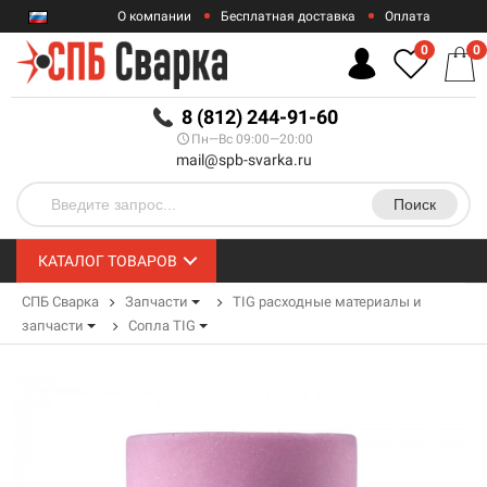
О компании
Бесплатная доставка
Оплата
Гарантии
Контакты
0
0
RUB
8 (812) 244-91-60
Пн—Вс 09:00—20:00
mail@spb-svarka.ru
Поиск
КАТАЛОГ ТОВАРОВ
СПБ Сварка
Запчасти
TIG расходные материалы и
запчасти
Сопла TIG