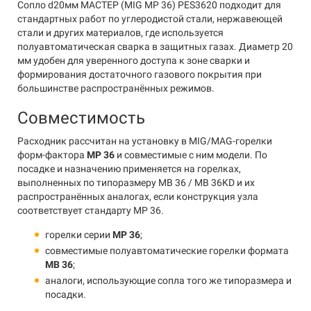
Сопло d20мм МАСТЕР (MIG MP 36) PES3620 подходит для
стандартных работ по углеродистой стали, нержавеющей
стали и других материалов, где используется
полуавтоматическая сварка в защитных газах. Диаметр 20
мм удобен для уверенного доступа к зоне сварки и
формирования достаточного газового покрытия при
большинстве распространённых режимов.
Совместимость
Расходник рассчитан на установку в MIG/MAG-горелки
форм-фактора
MP 36
и совместимые с ним модели. По
посадке и назначению применяется на горелках,
выполненных по типоразмеру MB 36 / MB 36KD и их
распространённых аналогах, если конструкция узла
соответствует стандарту MP 36.
горелки серии
MP 36
;
совместимые полуавтоматические горелки формата
MB 36
;
аналоги, использующие сопла того же типоразмера и
посадки.