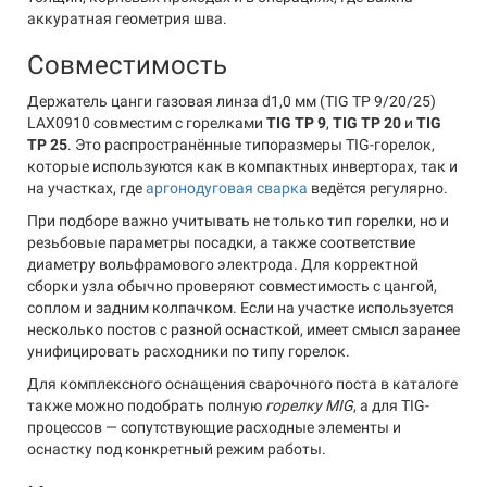
аккуратная геометрия шва.
Совместимость
Держатель цанги газовая линза d1,0 мм (TIG TP 9/20/25)
LAX0910 совместим с горелками
TIG TP 9
,
TIG TP 20
и
TIG
TP 25
. Это распространённые типоразмеры TIG-горелок,
которые используются как в компактных инверторах, так и
на участках, где
аргонодуговая сварка
ведётся регулярно.
При подборе важно учитывать не только тип горелки, но и
резьбовые параметры посадки, а также соответствие
диаметру вольфрамового электрода. Для корректной
сборки узла обычно проверяют совместимость с цангой,
соплом и задним колпачком. Если на участке используется
несколько постов с разной оснасткой, имеет смысл заранее
унифицировать расходники по типу горелок.
Для комплексного оснащения сварочного поста в каталоге
также можно подобрать полную
горелку MIG
, а для TIG-
процессов — сопутствующие расходные элементы и
оснастку под конкретный режим работы.