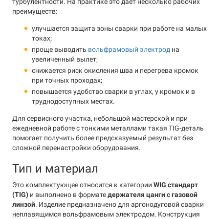
турбулентности. На практике это даёт несколько рабочих
преимуществ:
улучшается защита зоны сварки при работе на малых
токах;
проще выводить
вольфрамовый электрод
на
увеличенный вылет;
снижается риск окисления шва и перегрева кромок
при точных проходах;
повышается удобство сварки в углах, у кромок и в
труднодоступных местах.
Для сервисного участка, небольшой мастерской и при
ежедневной работе с тонкими металлами такая TIG-деталь
помогает получить более предсказуемый результат без
сложной перенастройки оборудования.
Тип и материал
Это комплектующее относится к категории
WIG стандарт
(TIG)
и выполнено в формате
держателя цанги с газовой
линзой
. Изделие предназначено для аргонодуговой сварки
неплавящимся вольфрамовым электродом. Конструкция