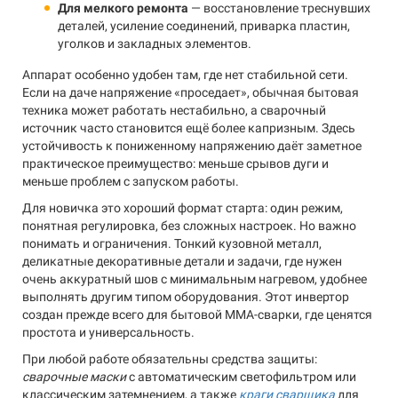
Для мелкого ремонта
— восстановление треснувших
деталей, усиление соединений, приварка пластин,
уголков и закладных элементов.
Аппарат особенно удобен там, где нет стабильной сети.
Если на даче напряжение «проседает», обычная бытовая
техника может работать нестабильно, а сварочный
источник часто становится ещё более капризным. Здесь
устойчивость к пониженному напряжению даёт заметное
практическое преимущество: меньше срывов дуги и
меньше проблем с запуском работы.
Для новичка это хороший формат старта: один режим,
понятная регулировка, без сложных настроек. Но важно
понимать и ограничения. Тонкий кузовной металл,
деликатные декоративные детали и задачи, где нужен
очень аккуратный шов с минимальным нагревом, удобнее
выполнять другим типом оборудования. Этот инвертор
создан прежде всего для бытовой MMA-сварки, где ценятся
простота и универсальность.
При любой работе обязательны средства защиты:
сварочные маски
с автоматическим светофильтром или
классическим затемнением, а также
краги сварщика
для