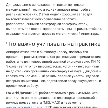
Для домашнего использования важен не только
максимальный ток, но и то, как аппарат ведёт себя в
реальных условиях. У этой модели хороший запас для
бытового класса: можно уверенно работать
распространёнными электродами по чёрной стали,
выполнять прихватки, проваривать швы на рамах, стойках,
ограждениях и ремонтировать металлический инвентарь.
Что важно учитывать на практике
Аппарат относится к бытовому классу, поэтому его
правильно рассматривать как решение для периодических
работ, а не для непрерывной сменной эксплуатации. ПН 40
% означает, что при высоких токах источник не рассчитан
на длительную промышленную сварку без пауз. Для дома и
гаража это нормальный режим: сварили участок, сделали
перерыв, зачистили шов, подготовили следующую деталь и
продолжили работу.
FoxWeld Дачник 230 работает только в режиме MMA. Это
значит, что он не предназначен для сварки проволокой в
режиме полуавтомата (MIG/MAG) и не заменяет
аргонодуговой аппарат
(TIG) для тонкой нержавейки или