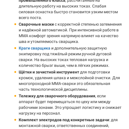
промышленного класса
, рассчитанные на
длительную работу на высоких токах. Слабая
силовая оснастка быстро становится узким местом
всего поста.
Сварочные маски
с корректной степенью затемнения
и надёжной автоматикой. При интенсивной работе в
MMA комфорт зрения напрямую влияет на качество
шва и утомляемость сварщика.
Краги сварщика
и дополнительную защитную
экипировку под тяжёлый режим ручной дуговой
сварки. На высоких токах тепловая нагрузка и
количество брызг выше, чем в лёгких режимах.
Щётки и зачистной инструмент
для подготовки
кромок, удаления шлака и межслойной очистки. Для
многопроходной MMA-сварки это обязательная
часть технологической дисциплины.
Тележку для сварочного оборудования
, если
аппарат будет перемещаться по цеху или между
рабочими зонами. Это упрощает логистику и снижает
нагрузку на персонал.
Комплект электродов под конкретные задачи
: для
монтажной сварки, ответственных соединений,