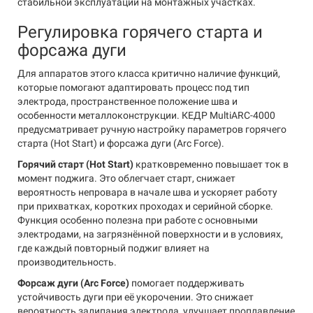
стабильной эксплуатации на монтажных участках.
Регулировка горячего старта и
форсажа дуги
Для аппаратов этого класса критично наличие функций,
которые помогают адаптировать процесс под тип
электрода, пространственное положение шва и
особенности металлоконструкции. КЕДР MultiARC-4000
предусматривает ручную настройку параметров горячего
старта (Hot Start) и форсажа дуги (Arc Force).
Горячий старт (Hot Start)
кратковременно повышает ток в
момент поджига. Это облегчает старт, снижает
вероятность непровара в начале шва и ускоряет работу
при прихватках, коротких проходах и серийной сборке.
Функция особенно полезна при работе с основными
электродами, на загрязнённой поверхности и в условиях,
где каждый повторный поджиг влияет на
производительность.
Форсаж дуги (Arc Force)
помогает поддерживать
устойчивость дуги при её укорочении. Это снижает
вероятность залипания электрода, улучшает проплавление