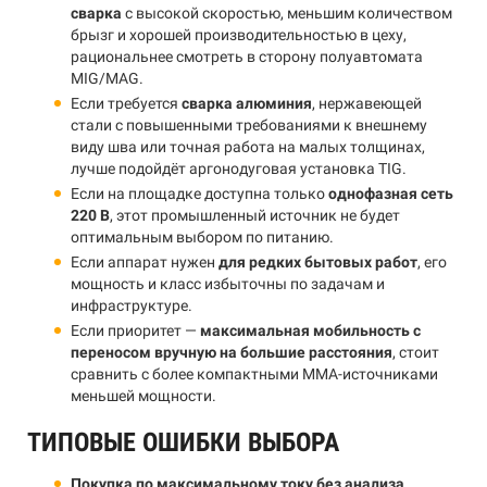
сварка
с высокой скоростью, меньшим количеством
брызг и хорошей производительностью в цеху,
рациональнее смотреть в сторону полуавтомата
MIG/MAG.
Если требуется
сварка алюминия
, нержавеющей
стали с повышенными требованиями к внешнему
виду шва или точная работа на малых толщинах,
лучше подойдёт аргонодуговая установка TIG.
Если на площадке доступна только
однофазная сеть
220 В
, этот промышленный источник не будет
оптимальным выбором по питанию.
Если аппарат нужен
для редких бытовых работ
, его
мощность и класс избыточны по задачам и
инфраструктуре.
Если приоритет —
максимальная мобильность с
переносом вручную на большие расстояния
, стоит
сравнить с более компактными MMA-источниками
меньшей мощности.
ТИПОВЫЕ ОШИБКИ ВЫБОРА
Покупка по максимальному току без анализа