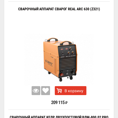
СВАРОЧНЫЙ АППАРАТ СВАРОГ REAL ARC 630 (Z321)
В корзину
209 115
₽
СВАРОЧНЫЙ АППАРАТ КЕДР ДВУХПОСТОВОЙ ВДМ-800.02 PRO