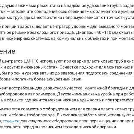
с двумя зажимами рассчитана на надёжное удержание труб в зада
тки — обеспечить совпадение осей соединяемых элементов и умень
ерных труб, где качество стыка напрямую зависит от точности уста
 принцип работы делает центратор удобным для выездного монтажа
нятное решение без сложного привода. Диапазон 40–110 мм охват
 в инженерных системах, на коммунальных объектах и при монтаж
ение
 центратор ЦМ-110 используют при сварке пластиковых труб в сис
х и других инженерных сетях. Оснастка подходит для монтажных и
убы по оси и удерживать их до завершения подготовки соединения.
борке и получить более аккуратный стык.
мент востребован для сервисного участка, монтажной бригады и д
рубопроводов из полимеров. Двухзажимная схема удобна при работ
 на объекте, где ценится механическая надёжность и повторяемост
именяется совместно с оборудованием для сварки пластиковых труб
овки и сборки трубопровода. В комплексе работ часто используют
я,
тележки
для сварочного оборудования
при перемещении аппарат
оверхности перед выполнением технологической операции.