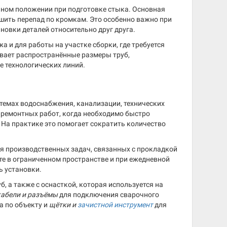
нном положении при подготовке стыка. Основная
шить перепад по кромкам. Это особенно важно при
новки деталей относительно друг друга.
 и для работы на участке сборки, где требуется
ывает распространённые размеры труб,
е технологических линий.
темах водоснабжения, канализации, технических
 ремонтных работ, когда необходимо быстро
 На практике это помогает сократить количество
ля производственных задач, связанных с прокладкой
е в ограниченном пространстве и при ежедневной
ь установки.
, а также с оснасткой, которая используется на
кабели и разъёмы
для подключения сварочного
а по объекту и
щётки и
зачистной инструмент
для