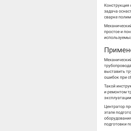
Конструкция 
задача оснас
сварке полим
Механический
простое и по
используемых
Примен
Механический
трубопровода
выставить тр
ошибок при с
Такой инстру
и ремонтом т
эксплуатации
Центратор пр
этапе подгот
оборудовани
подготовки п