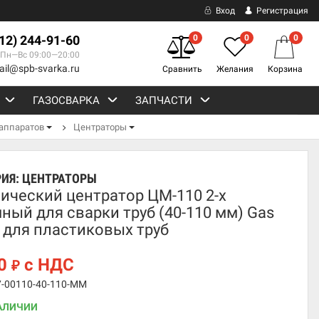
Вход
Регистрация
812) 244-91-60
0
0
0
Пн—Вс 09:00—20:00
ail@spb-svarka.ru
Сравнить
Желания
Корзина
ГАЗОСВАРКА
ЗАПЧАСТИ
аппаратов
Центраторы
РИЯ:
ЦЕНТРАТОРЫ
ический центратор ЦМ-110 2-х
ный для сварки труб (40-110 мм) Gas
n для пластиковых труб
00
с НДС
₽
7-00110-40-110-MM
АЛИЧИИ