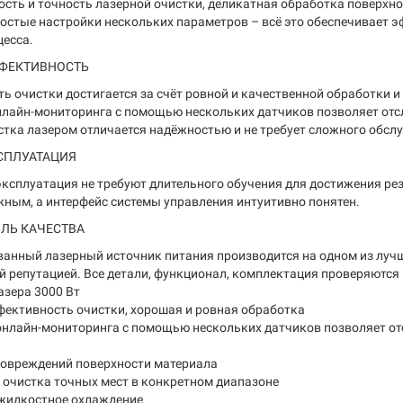
ость и точность лазерной очистки, деликатная обработка поверхн
ростые настройки нескольких параметров – всё это обеспечивает
цесса.
ФЕКТИВНОСТЬ
ь очистки достигается за счёт ровной и качественной обработки и
нлайн-мониторинга с помощью нескольких датчиков позволяет отс
стка лазером отличается надёжностью и не требует сложного обсл
СПЛУАТАЦИЯ
эксплуатация не требуют длительного обучения для достижения рез
жным, а интерфейс системы управления интуитивно понятен.
ОЛЬ КАЧЕСТВА
анный лазерный источник питания производится на одном из лучши
й репутацией. Все детали, функционал, комплектация проверяются 
азера 3000 Вт
фективность очистки, хорошая и ровная обработка
 онлайн-мониторинга с помощью нескольких датчиков позволяет о
 повреждений поверхности материала
 очистка точных мест в конкретном диапазоне
 жидкостное охлаждение