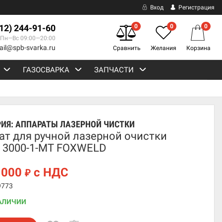
Вход
Регистрация
812) 244-91-60
0
0
0
Пн—Вс 09:00—20:00
ail@spb-svarka.ru
Сравнить
Желания
Корзина
ГАЗОСВАРКА
ЗАПЧАСТИ
РИЯ:
АППАРАТЫ ЛАЗЕРНОЙ ЧИСТКИ
ат для ручной лазерной очистки
 3000-1-МТ FOXWELD
 000
с НДС
₽
9773
АЛИЧИИ