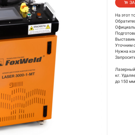
ЗА
На этот т
Обратите
Официаль
Подготов
Выставим 
Уточним 
Нужна ко
Запросить
Лазерный
кг. Удаля
до 150 мм