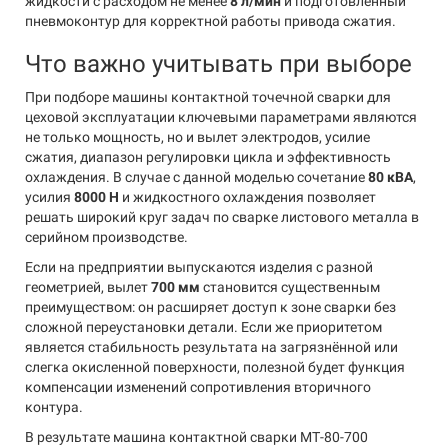
жидкости с расходом не менее
8 л/мин
и подготовленный
пневмоконтур для корректной работы привода сжатия.
Что важно учитывать при выборе
При подборе машины контактной точечной сварки для
цеховой эксплуатации ключевыми параметрами являются
не только мощность, но и вылет электродов, усилие
сжатия, диапазон регулировки цикла и эффективность
охлаждения. В случае с данной моделью сочетание
80 кВА
,
усилия
8000 Н
и жидкостного охлаждения позволяет
решать широкий круг задач по сварке листового металла в
серийном производстве.
Если на предприятии выпускаются изделия с разной
геометрией, вылет
700 мм
становится существенным
преимуществом: он расширяет доступ к зоне сварки без
сложной переустановки детали. Если же приоритетом
является стабильность результата на загрязнённой или
слегка окисленной поверхности, полезной будет функция
компенсации изменений сопротивления вторичного
контура.
В результате машина контактной сварки МТ-80-700