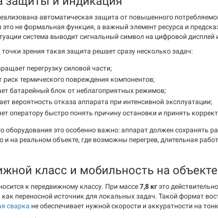
а защиты и индикация
реализована автоматическая защита от повышенного потребляемог
 это не формальная функция, а важный элемент ресурса и предск
туации система выводит сигнальный символ на цифровой дисплей и
 точки зрения такая защита решает сразу несколько задач:
ращает перегрузку силовой части;
 риск термического повреждения компонентов;
ет батарейный блок от неблагоприятных режимов;
ет вероятность отказа аппарата при интенсивной эксплуатации;
ет оператору быстро понять причину остановки и принять коррект
о оборудования это особенно важно: аппарат должен сохранять ра
но и на реальном объекте, где возможны перегрев, длительная раб
жной класс и мобильность на объекте
носится к передвижному классу. При массе
7,8 кг
это действительн
 как переносной источник для локальных задач. Такой формат вост
ая сварка
не обеспечивает нужной скорости и аккуратности на тон