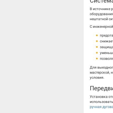
Систем
В источнике 
оборудования
нештатной си
С инженерной
предотв
снижает
защища
уменьша
позволя
Для выездног
мастерской, 
условия.
Передви
Установка от
использовать
ручная дугов