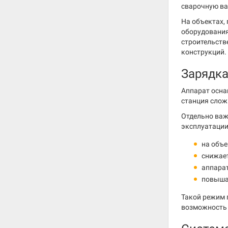
сварочную ва
На объектах, 
оборудования
строительств
конструкций.
Зарядка
Аппарат осна
станция слож
Отдельно важ
эксплуатации
на объе
снижает
аппарат
повышае
Такой режим 
возможность 