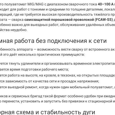
это полуавтомат MIG/MAG с диапазоном сварочного тока
40–100 А
ходит для работ с тонкими и средними по толщине деталями, локал
ераций, где не требуется высокая производительность тяжёлого п
рата — сварка
самозащитной порошковой проволокой (FCAW-SS)
д
собенно важно для выездных работ, обслуживания удалённых объект
яйства неудобно.
ная работа без подключения к сети
бенность аппарата — возможность вести сварку от встроенного а
й это даёт несколько практических преимуществ:
уется тянуть удлинители и организовывать временное электропитан
ется время подготовки рабочего места;
тся работа на высоте, на кровле, в техзонах, на открытых площадк
ся зависимость от качества сети и просадок напряжения;
тся выездной ремонт, когда нужен один мобильный полуавтомат, 
ков и сервисных бригад такой формат особенно удобен при ежедне
 перенести, установить и запустить без привязки к стационарной 
рная схема и стабильность дуги