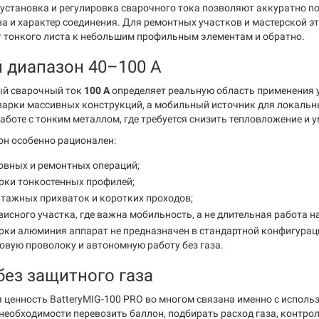
установка и регулировка сварочного тока позволяют аккуратно п
а и характер соединения. Для ремонтных участков и мастерской эт
т тонкого листа к небольшим профильным элементам и обратно.
 диапазон 40–100 А
й сварочный ток
100 А
определяет реальную область применения у
варки массивных конструкций, а мобильный источник для локальн
работе с тонким металлом, где требуется снизить тепловложение и 
он особенно рационален:
овных и ремонтных операций;
рки тонкостенных профилей;
тажных прихваток и коротких проходов;
висного участка, где важна мобильность, а не длительная работа н
рки алюминия аппарат не предназначен в стандартной конфигура
вую проволоку и автономную работу без газа.
без защитного газа
 ценность BatteryMIG-100 PRO во многом связана именно с испол
 необходимости перевозить баллон, подбирать расход газа, контр