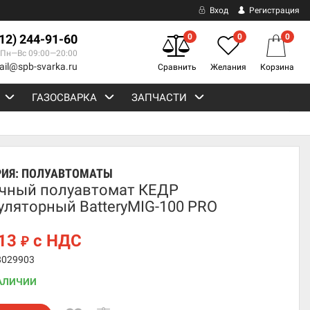
Вход
Регистрация
812) 244-91-60
0
0
0
Пн—Вс 09:00—20:00
ail@spb-svarka.ru
Сравнить
Желания
Корзина
ГАЗОСВАРКА
ЗАПЧАСТИ
РИЯ:
ПОЛУАВТОМАТЫ
чный полуавтомат КЕДР
уляторный BatteryMIG-100 PRO
313
с НДС
₽
8029903
АЛИЧИИ