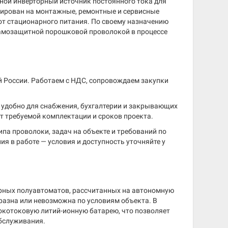
ой инверторный источник постоянного тока для
тирован на монтажные, ремонтные и сервисные
 от стационарного питания. По своему назначению
самозащитной порошковой проволокой в процессе
й России. Работаем с НДС, сопровождаем закупки
о удобно для снабжения, бухгалтерии и закрывающих
от требуемой комплектации и сроков проекта.
ипа проволоки, задач на объекте и требований по
 в работе — условия и доступность уточняйте у
рных полуавтоматов, рассчитанных на автономную
разна или невозможна по условиям объекта. В
окотоковую литий-ионную батарею, что позволяет
обслуживания.