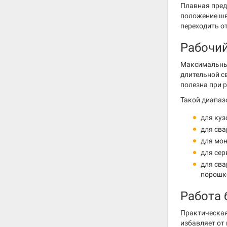
Плавная пред
положение шв
переходить о
Рабочий
Максимальны
длительной с
полезна при 
Такой диапаз
для куз
для сва
для мон
для сер
для сва
порошко
Работа 
Практическая
избавляет от