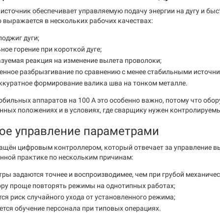
источник обеспечивает управляемую подачу энергии на дугу и быс
о выражается в нескольких рабочих качествах:
поджиг дуги;
ное горение при короткой дуге;
зуемая реакция на изменение вылета проволоки;
енное разбрызгивание по сравнению с менее стабильными источни
ккуратное формирование валика шва на тонком металле.
обильных аппаратов на 100 А это особенно важно, потому что обор
нных положениях и в условиях, где сварщику нужен контролируемы
ое управление параметрами
ащён цифровым контроллером, который отвечает за управление в
нной практике по нескольким причинам:
ры задаются точнее и воспроизводимее, чем при грубой механичес
ору проще повторять режимы на однотипных работах;
ся риск случайного ухода от установленного режима;
тся обучение персонала при типовых операциях.