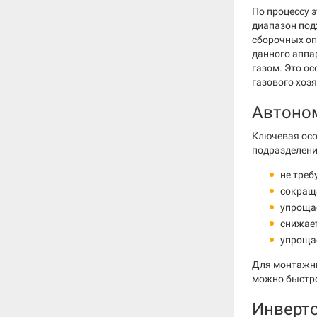
По процессу 
диапазон под
сборочных оп
данного аппа
газом. Это о
газового хоз
Автоном
Ключевая осо
подразделени
не треб
сокраща
упрощае
снижает
упрощае
Для монтажни
можно быстро
Инверто