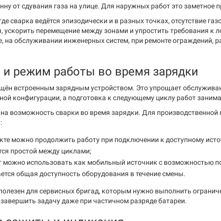
нну от сдувания газа на улице. Для наружных работ это заметное 
где сварка ведётся эпизодически и в разных точках, отсутствие га
, ускорить перемещение между зонами и упростить требования к ло
е, на обслуживании инженерных систем, при ремонте ограждений, 
 и режим работы во время зарядки
щён встроенным зарядным устройством. Это упрощает обслуживани
ной конфигурации, а подготовка к следующему циклу работ заним
на возможность сварки во время зарядки. Для производственной п
:
кте можно продолжить работу при подключении к доступному исто
ся простой между циклами;
 можно использовать как мобильный источник с возможностью по
тся общая доступность оборудования в течение смены.
полезен для сервисных бригад, которым нужно выполнить ограниче
завершить задачу даже при частичном разряде батареи.