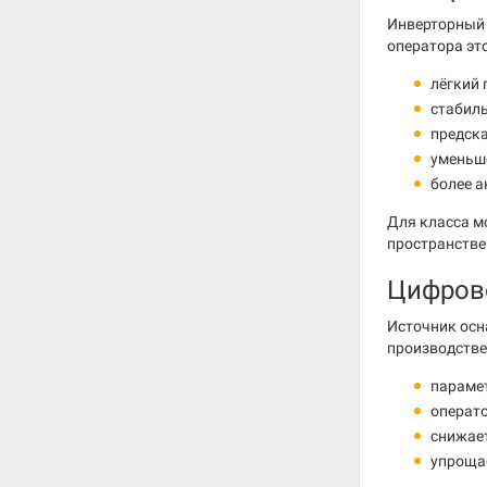
Инверторный 
оператора эт
лёгкий 
стабиль
предска
уменьш
более а
Для класса м
пространстве
Цифров
Источник осн
производстве
парамет
операт
снижает
упрощае