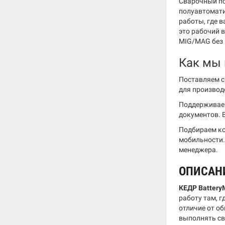
Сварочный по
полуавтомати
работы, где 
это рабочий 
MIG/MAG без 
Как мы
Поставляем с
для производ
Поддерживае
документов. 
Подбираем ко
мобильности.
менеджера.
ОПИСАН
КЕДР Battery
работу там, 
отличие от о
выполнять св