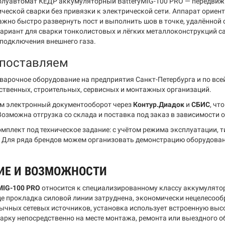
луавтомат КЕДР аккумуляторный BatteryMIG-100 PRO — передвижн
ческой сварки без привязки к электрической сети. Аппарат ориен
важно быстро развернуть пост и выполнить шов в точке, удалённой
вариант для сварки тонколистовых и лёгких металлоконструкций 
подключения внешнего газа.
 поставляем
варочное оборудование на предприятия Санкт-Петербурга и по все
ственных, строительных, сервисных и монтажных организаций.
м электронный документооборот через
Контур.Диадок
и
СБИС
, чт
Возможна отгрузка со склада и поставка под заказ в зависимости 
мплект под техническое задание: с учётом режима эксплуатации, т
 Для ряда брендов можем организовать демонстрацию оборудования
ИЕ И ВОЗМОЖНОСТИ
MIG-100 PRO
относится к специализированному классу аккумулято
где прокладка силовой линии затруднена, экономически нецелесооб
бычных сетевых источников, установка использует встроенную выс
арку непосредственно на месте монтажа, ремонта или выездного 