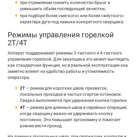
при стремлении снизить количество брызг и
уменьшить объём последующей зачистки;
при подборе более «мягкого» или более «жёсткого»
характера дуги под навыки конкретного сварщика.
Режимы управления горелкой
2Т/4Т
Аппарат поддерживает режимы 2-тактного и 4-тактного
управления горелкой. Для закупщика это может выглядеть
как стандартная функция, но в реальной эксплуатации она
заметно влияет на удобство работы и утомляемость
оператора.
2Т
— режим для коротких швов, прихваток,
локальных проходов и частых стартов-остановок.
Сварка выполняется при удержании кнопки горелки.
4Т
— режим для длинных швов и серийных операций,
когда сварщику важно не удерживать кнопку
постоянно. Это повышает эргономику и помогает
ровнее вести проход.
На длинных продольных швах, при сварке рам, корпусов и